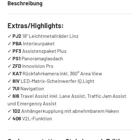
Beschreibung
Extras/Highlights:
✓
PJ2
18" Leichtmetallräder Linz
✓
PBA
Interieurpaket
✓
PF3
Assistenzpaket Plus
✓
PS1
Panoramaglasdach
✓
ZFD
Innovision Pro
✓
KA7
Rückfahrkamera inkl. 360° Area View
✓
8IV
LED-Matrix-Scheinwerfer IQ.Light
✓
7UI
Navigation
✓
6I6
Travel Assist inkl. Lane Assist, Traffic Jam Assist
und Emergency Assist
✓
1D2
Anhängerkupplung mit abnehmbarem Haken
✓
4Q6
V2L-Funktion