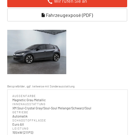
Wir rufen Sie an
Fahrzeugexposé (PDF)
Beispielbilder, ggf. teilweise mit Sonderausstattung
AUSSENFARBE
Magnetic Grau Metallic
INNENAUSSTATTUNG
XM Soul-Crystal Gray/Soul-Soul Melange/Schwarz/Soul
GETRIEBE
Automatik
SCHADSTOFFKLASSE
Euro AX
LEISTUNG
155 kW (211 PS)