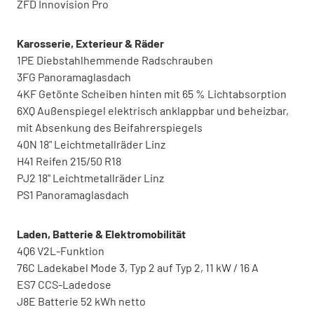
ZFD Innovision Pro
Karosserie, Exterieur & Räder
1PE Diebstahlhemmende Radschrauben
3FG Panoramaglasdach
4KF Getönte Scheiben hinten mit 65 % Lichtabsorption
6XQ Außenspiegel elektrisch anklappbar und beheizbar,
mit Absenkung des Beifahrerspiegels
40N 18" Leichtmetallräder Linz
H41 Reifen 215/50 R18
PJ2 18" Leichtmetallräder Linz
PS1 Panoramaglasdach
Laden, Batterie & Elektromobilität
4Q6 V2L-Funktion
76C Ladekabel Mode 3, Typ 2 auf Typ 2, 11 kW / 16 A
ES7 CCS-Ladedose
J8E Batterie 52 kWh netto