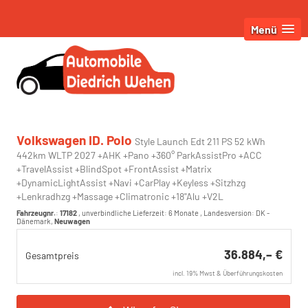
Menü
Volkswagen ID. Polo
Style Launch Edt 211 PS 52 kWh
442km WLTP 2027 +AHK +Pano +360° ParkAssistPro +ACC
+TravelAssist +BlindSpot +FrontAssist +Matrix
+DynamicLightAssist +Navi +CarPlay +Keyless +Sitzhzg
+Lenkradhzg +Massage +Climatronic +18"Alu +V2L
Fahrzeugnr.
:
17182
, unverbindliche Lieferzeit:
6 Monate
, Landesversion: DK -
Dänemark,
Neuwagen
36.884,– €
Gesamtpreis
incl. 19% Mwst & Überführungskosten