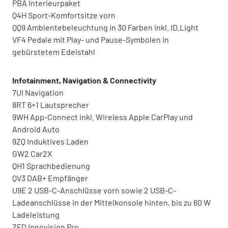
PBA Interieurpaket
Q4H Sport-Komfortsitze vorn
QQ9 Ambientebeleuchtung in 30 Farben inkl. ID.Light
VF4 Pedale mit Play- und Pause-Symbolen in
gebürstetem Edelstahl
Infotainment, Navigation & Connectivity
7UI Navigation
8RT 6+1 Lautsprecher
9WH App-Connect inkl. Wireless Apple CarPlay und
Android Auto
9ZQ Induktives Laden
GW2 Car2X
QH1 Sprachbedienung
QV3 DAB+ Empfänger
U9E 2 USB-C-Anschlüsse vorn sowie 2 USB-C-
Ladeanschlüsse in der Mittelkonsole hinten, bis zu 60 W
Ladeleistung
ZFD Innovision Pro