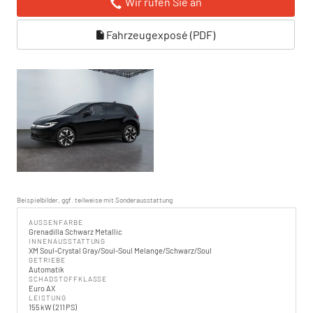
Wir rufen Sie an
Fahrzeugexposé (PDF)
Beispielbilder, ggf. teilweise mit Sonderausstattung
AUSSENFARBE
Grenadilla Schwarz Metallic
INNENAUSSTATTUNG
XM Soul-Crystal Gray/Soul-Soul Melange/Schwarz/Soul
GETRIEBE
Automatik
SCHADSTOFFKLASSE
Euro AX
LEISTUNG
155 kW (211 PS)