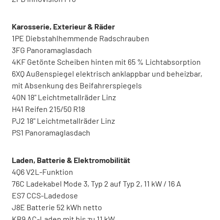
Karosserie, Exterieur & Räder
1PE Diebstahlhemmende Radschrauben
3FG Panoramaglasdach
4KF Getönte Scheiben hinten mit 65 % Lichtabsorption
6XQ Außenspiegel elektrisch anklappbar und beheizbar,
mit Absenkung des Beifahrerspiegels
40N 18" Leichtmetallräder Linz
H41 Reifen 215/50 R18
PJ2 18" Leichtmetallräder Linz
PS1 Panoramaglasdach
Laden, Batterie & Elektromobilität
4Q6 V2L-Funktion
76C Ladekabel Mode 3, Typ 2 auf Typ 2, 11 kW / 16 A
ES7 CCS-Ladedose
J8E Batterie 52 kWh netto
KB9 AC-Laden mit bis zu 11 kW