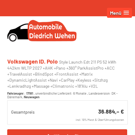
Menü
Volkswagen ID. Polo
Style Launch Edt 211 PS 52 kWh
442km WLTP 2027 +AHK +Pano +360° ParkAssistPro +ACC
+TravelAssist +BlindSpot +FrontAssist +Matrix
+DynamicLightAssist +Navi +CarPlay +Keyless +Sitzhzg
+Lenkradhzg +Massage +Climatronic +18"Alu +V2L
Fahrzeugnr.
:
17181
, unverbindliche Lieferzeit:
6 Monate
, Landesversion: DK -
Dänemark,
Neuwagen
36.884,– €
Gesamtpreis
incl. 19% Mwst & Überführungskosten