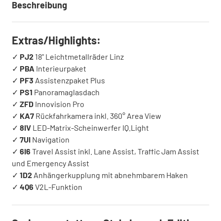
Beschreibung
Extras/Highlights:
✓
PJ2
18" Leichtmetallräder Linz
✓
PBA
Interieurpaket
✓
PF3
Assistenzpaket Plus
✓
PS1
Panoramaglasdach
✓
ZFD
Innovision Pro
✓
KA7
Rückfahrkamera inkl. 360° Area View
✓
8IV
LED-Matrix-Scheinwerfer IQ.Light
✓
7UI
Navigation
✓
6I6
Travel Assist inkl. Lane Assist, Traffic Jam Assist
und Emergency Assist
✓
1D2
Anhängerkupplung mit abnehmbarem Haken
✓
4Q6
V2L-Funktion