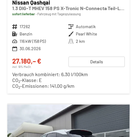
Nissan Qashqai
1.3 DIG-T MHEV 158 PS X-Tronic N-Connecta Teil-Leder PanoGlasdach Klimaautomatik Sitzheizung Lenkradheizung Navi ACC PDC v+h 360°Kamera DAB Bluetooth Touchscreen Apple CarPlay Android Auto 18"LM
sofort lieferbar
Fahrzeug mit Tageszulassung
Fahrzeugnr.
17262
Getriebe
Automatik
Kraftstoff
Benzin
Außenfarbe
Pearl White
Leistung
116 kW (158 PS)
Kilometerstand
2 km
30.06.2026
27.180,– €
Details
incl. 19% MwSt.
Verbrauch kombiniert:
6,30 l/100km
CO
-Klasse:
E
2
CO
-Emissionen:
141,00 g/km
2