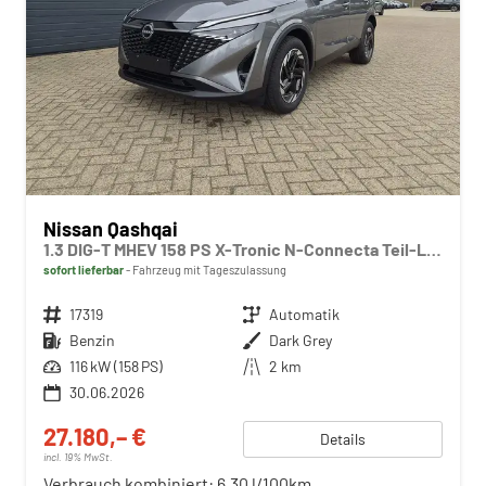
Nissan Qashqai
1.3 DIG-T MHEV 158 PS X-Tronic N-Connecta Teil-Leder PanoGlasdach Klimaautomatik Sitzheizung Lenkradheizung Navi ACC PDC v+h 360°Kamera DAB Bluetooth Touchscreen Apple CarPlay Android Auto 18"LM
sofort lieferbar
Fahrzeug mit Tageszulassung
Fahrzeugnr.
17319
Getriebe
Automatik
Kraftstoff
Benzin
Außenfarbe
Dark Grey
Leistung
116 kW (158 PS)
Kilometerstand
2 km
30.06.2026
27.180,– €
Details
incl. 19% MwSt.
Verbrauch kombiniert:
6,30 l/100km