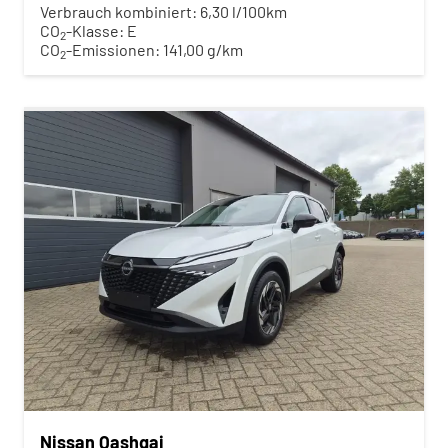
Verbrauch kombiniert:
6,30 l/100km
CO
-Klasse:
E
2
CO
-Emissionen:
141,00 g/km
2
Nissan Qashqai