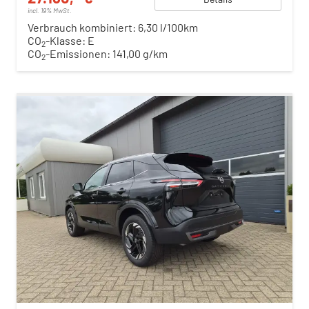
incl. 19% MwSt.
Verbrauch kombiniert:
6,30 l/100km
CO
-Klasse:
E
2
CO
-Emissionen:
141,00 g/km
2