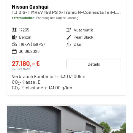
Nissan Qashqai
1.3 DIG-T MHEV 158 PS X-Tronic N-Connecta Teil-Leder PanoGlasdach Klimaautomatik Sitzheizung Lenkradheizung Navi ACC PDC v+h 360°Kamera DAB Bluetooth Touchscreen Apple CarPlay Android Auto 18"LM
sofort lieferbar
Fahrzeug mit Tageszulassung
Fahrzeugnr.
17235
Getriebe
Automatik
Kraftstoff
Benzin
Außenfarbe
Pearl Black
Leistung
116 kW (158 PS)
Kilometerstand
2 km
30.06.2026
27.180,– €
Details
incl. 19% MwSt.
Verbrauch kombiniert:
6,30 l/100km
CO
-Klasse:
E
2
CO
-Emissionen:
141,00 g/km
2