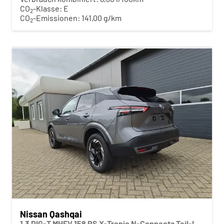
CO
-Klasse:
E
2
CO
-Emissionen:
141,00 g/km
2
Nissan Qashqai
1.3 DIG-T MHEV 158 PS X-Tronic N-Connecta Teil-Leder PanoGlasdach Klimaautomatik Sitzheizung Lenkradheizung Navi ACC PDC v+h 360°Kamera DAB Bluetooth Touchscreen Apple CarPlay Android Auto 18"LM