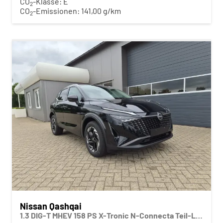
CO
-Klasse:
E
2
CO
-Emissionen:
141,00 g/km
2
Nissan Qashqai
1.3 DIG-T MHEV 158 PS X-Tronic N-Connecta Teil-Leder PanoGlasdach Klimaautomatik Sitzheizung Lenkradheizung Navi ACC PDC v+h 360°Kamera DAB Bluetooth Touchscreen Apple CarPlay Android Auto 18"LM