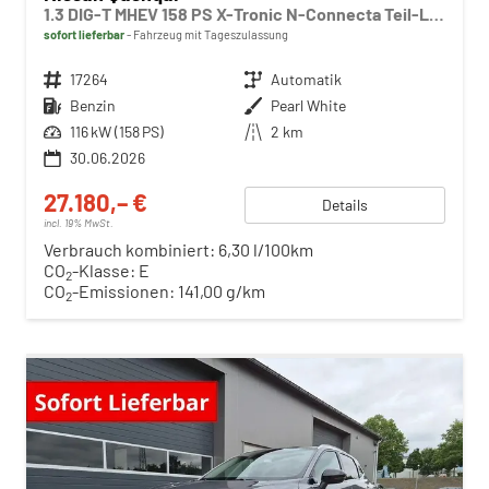
1.3 DIG-T MHEV 158 PS X-Tronic N-Connecta Teil-Leder PanoGlasdach Klimaautomatik Sitzheizung Lenkradheizung Navi ACC PDC v+h 360°Kamera DAB Bluetooth Touchscreen Apple CarPlay Android Auto 18"LM
sofort lieferbar
Fahrzeug mit Tageszulassung
Fahrzeugnr.
17264
Getriebe
Automatik
Kraftstoff
Benzin
Außenfarbe
Pearl White
Leistung
116 kW (158 PS)
Kilometerstand
2 km
30.06.2026
27.180,– €
Details
incl. 19% MwSt.
Verbrauch kombiniert:
6,30 l/100km
CO
-Klasse:
E
2
CO
-Emissionen:
141,00 g/km
2