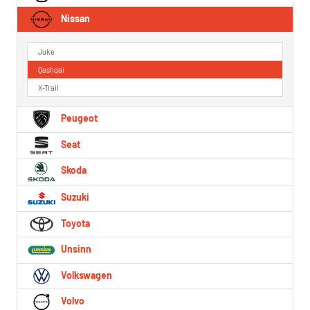
Nissan
Juke
Qashqai
X-Trail
Peugeot
Seat
Skoda
Suzuki
Toyota
Unsinn
Volkswagen
Volvo