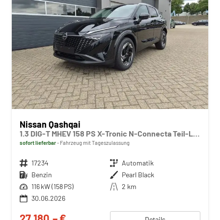
Nissan Qashqai
1.3 DIG-T MHEV 158 PS X-Tronic N-Connecta Teil-Leder PanoGlasdach Klimaautomatik Sitzheizung Lenkradheizung Navi ACC PDC v+h 360°Kamera DAB Bluetooth Touchscreen Apple CarPlay Android Auto 18"LM
sofort lieferbar
Fahrzeug mit Tageszulassung
Fahrzeugnr.
17234
Getriebe
Automatik
Kraftstoff
Benzin
Außenfarbe
Pearl Black
Leistung
116 kW (158 PS)
Kilometerstand
2 km
30.06.2026
27.180,– €
Details