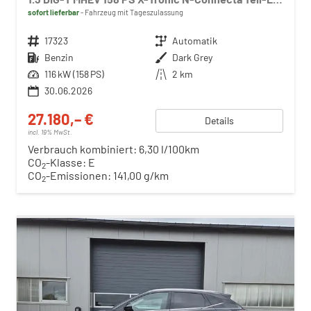
sofort lieferbar
Fahrzeug mit Tageszulassung
Fahrzeugnr.
17323
Getriebe
Automatik
Kraftstoff
Benzin
Außenfarbe
Dark Grey
Leistung
116 kW (158 PS)
Kilometerstand
2 km
30.06.2026
27.180,– €
Details
incl. 19% MwSt.
Verbrauch kombiniert:
6,30 l/100km
CO
-Klasse:
E
2
CO
-Emissionen:
141,00 g/km
2