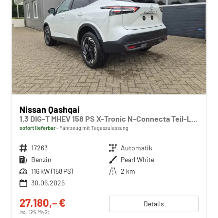
Nissan Qashqai
1.3 DIG-T MHEV 158 PS X-Tronic N-Connecta Teil-Leder PanoGlasdach Klimaautomatik Sitzheizung Lenkradheizung Navi ACC PDC v+h 360°Kamera DAB Bluetooth Touchscreen Apple CarPlay Android Auto 18"LM
sofort lieferbar
Fahrzeug mit Tageszulassung
Fahrzeugnr.
17263
Getriebe
Automatik
Kraftstoff
Benzin
Außenfarbe
Pearl White
Leistung
116 kW (158 PS)
Kilometerstand
2 km
30.06.2026
27.180,– €
Details
incl. 19% MwSt.