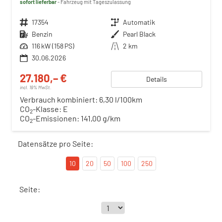
sofort lieferbar
Fahrzeug mit Tageszulassung
Fahrzeugnr.
17354
Getriebe
Automatik
Kraftstoff
Benzin
Außenfarbe
Pearl Black
Leistung
116 kW (158 PS)
Kilometerstand
2 km
30.06.2026
27.180,– €
Details
incl. 19% MwSt.
Verbrauch kombiniert:
6,30 l/100km
CO
-Klasse:
E
2
CO
-Emissionen:
141,00 g/km
2
Datensätze pro Seite:
10
20
50
100
250
Seite: