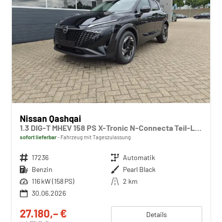
Nissan Qashqai
1.3 DIG-T MHEV 158 PS X-Tronic N-Connecta Teil-Leder PanoGlasdach Klimaautomatik Sitzheizung Lenkradheizung Navi ACC PDC v+h 360°Kamera DAB Bluetooth Touchscreen Apple CarPlay Android Auto 18"LM
sofort lieferbar
Fahrzeug mit Tageszulassung
Fahrzeugnr.
17236
Getriebe
Automatik
Kraftstoff
Benzin
Außenfarbe
Pearl Black
Leistung
116 kW (158 PS)
Kilometerstand
2 km
30.06.2026
27.180,– €
Details