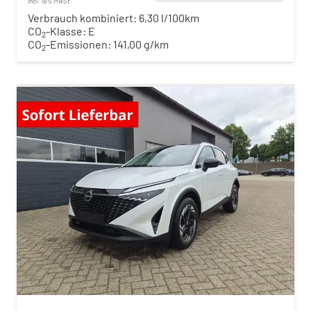
incl. 19% MwSt.
Verbrauch kombiniert:
6,30 l/100km
CO
-Klasse:
E
2
CO
-Emissionen:
141,00 g/km
2