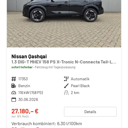
Nissan Qashqai
1.3 DIG-T MHEV 158 PS X-Tronic N-Connecta Teil-Leder PanoGlasdach Klimaautomatik Sitzheizung Lenkradheizung Navi ACC PDC v+h 360°Kamera DAB Bluetooth Touchscreen Apple CarPlay Android Auto 18"LM
sofort lieferbar
Fahrzeug mit Tageszulassung
Fahrzeugnr.
17353
Getriebe
Automatik
Kraftstoff
Benzin
Außenfarbe
Pearl Black
Leistung
116 kW (158 PS)
Kilometerstand
2 km
30.06.2026
27.180,– €
Details
incl. 19% MwSt.
Verbrauch kombiniert:
6,30 l/100km