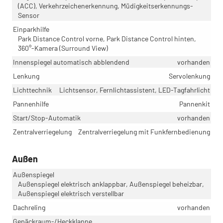
(ACC), Verkehrzeichenerkennung, Müdigkeitserkennungs-
Sensor
Einparkhilfe
Park Distance Control vorne, Park Distance Control hinten,
360°-Kamera (Surround View)
Innenspiegel automatisch abblendend
vorhanden
Lenkung
Servolenkung
Lichttechnik
Lichtsensor, Fernlichtassistent, LED-Tagfahrlicht
Pannenhilfe
Pannenkit
Start/Stop-Automatik
vorhanden
Zentralverriegelung
Zentralverriegelung mit Funkfernbedienung
Außen
Außenspiegel
Außenspiegel elektrisch anklappbar, Außenspiegel beheizbar,
Außenspiegel elektrisch verstellbar
Dachreling
vorhanden
Gepäckraum-/Heckklappe