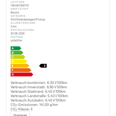
LEISTUNG
116 kW (158 PS)
KRAFTSTOFF
Benzin
KATEGORIE
SUV/Geländewagen/Pickup
KILOMETERSTAND
2 km
ERSTZULASSUNG
30.06.2026
ZUSTAND
unfallfrei
Verbrauch kombiniert:
6,30 l/100km
Verbrauch Innenstadt:
8,80 l/100km
Verbrauch Stadtrand:
6,40 l/100km
Verbrauch Landstraße:
5,40 l/100km
Verbrauch Autobahn:
6,40 l/100km
CO
-Emissionen:
141,00 g/km
2
CO
-Klasse:
E
2
Download