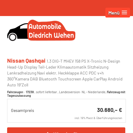
Menü
Nissan Qashqai
1.3 DIG-T MHEV 158 PS X-Tronic N-Design
Head-Up Display Teil-Leder Klimaautomatik Sitzheizung
Lenkradheizung Navi elektr. Heckklappe ACC PDC v+h
360°Kamera DAB Bluetooth Touchscreen Apple CarPlay Android
Auto 19"Zoll
Fahrzeugnr.
:
17238
,
sofort lieferbar
, Landesversion: NL - Niederlande,
Fahrzeug mit
Tageszulassung
30.680,– €
Gesamtpreis
incl. 19% Mwst & Überführungskosten