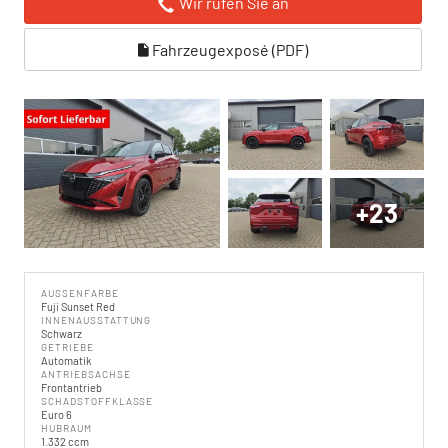
Wir rufen Sie an
Fahrzeugexposé (PDF)
+23
AUSSENFARBE
Fuji Sunset Red
INNENAUSSTATTUNG
Schwarz
GETRIEBE
Automatik
ANTRIEBSACHSE
Frontantrieb
SCHADSTOFFKLASSE
Euro 6
HUBRAUM
1.332 ccm