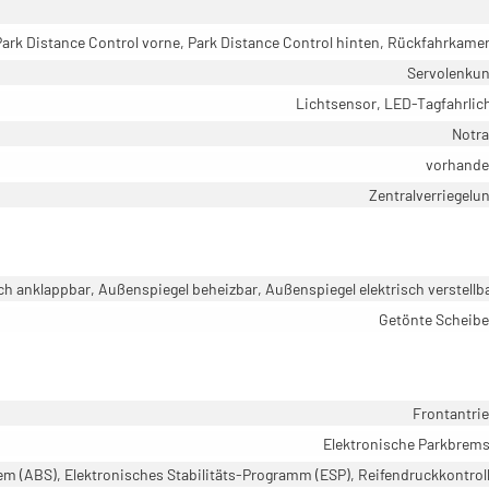
Park Distance Control vorne, Park Distance Control hinten, Rückfahrkame
Servolenku
Lichtsensor, LED-Tagfahrlic
Notr
vorhand
Zentralverriegelu
ch anklappbar, Außenspiegel beheizbar, Außenspiegel elektrisch verstellb
Getönte Scheib
Frontantri
Elektronische Parkbrem
em (ABS), Elektronisches Stabilitäts-Programm (ESP), Reifendruckkontrol