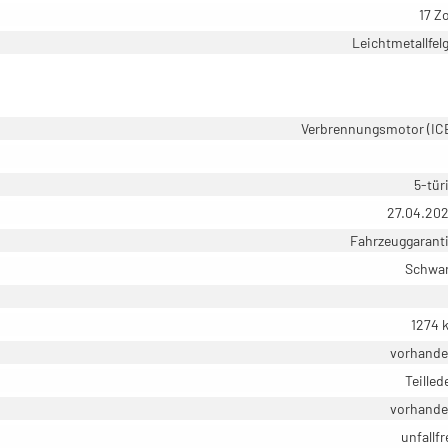
17 Zo
Leichtmetallfel
Verbrennungsmotor (IC
5-tür
27.04.20
Fahrzeuggarant
Schwa
1274 
vorhand
Teilled
vorhand
unfallfr