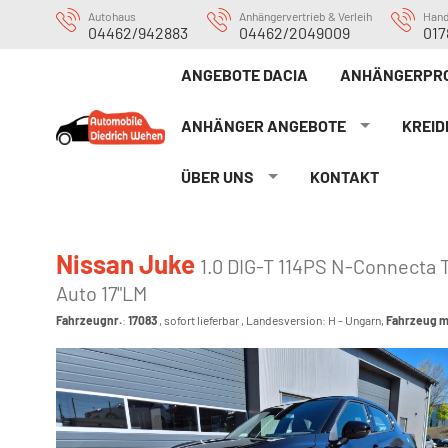
Autohaus
Anhängervertrieb & Verleih
Han
04462/942883
04462/2049009
017
ANGEBOTE DACIA
ANHÄNGERPRO
ANHÄNGER ANGEBOTE
KREID
ÜBER UNS
KONTAKT
Nissan Juke
1.0 DIG-T 114PS N-Connecta
Auto 17"LM
Fahrzeugnr.
:
17083
,
sofort lieferbar
, Landesversion: H - Ungarn,
Fahrzeug m