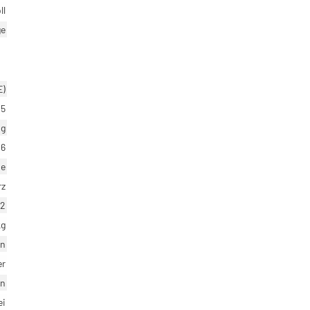
ll
ge
E)
5
ig
26
ie
rz
2
kg
en
er
en
ei