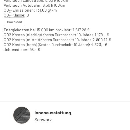
Verbrauch Landstraße:
5,00 l/100km
Verbrauch Autobahn:
6,30 l/100km
CO
-Emissionen:
131,00 g/km
2
CO
-Klasse:
D
2
Download
Energiekosten bei 15.000 km pro Jahr:
1.517,28 €
CO2 Kosten (niedrig)
:
1.179,- €
(Kosten Durchschnitt 10 Jahre)
CO2 Kosten (mittel)
:
2.800,12 €
(Kosten Durchschnitt 10 Jahre)
CO2 Kosten (hoch)
:
4.323,- €
(Kosten Durchschnitt 10 Jahre)
Jahressteuer:
95,- €
Innenausstattung
Innenausstattung
Schwarz