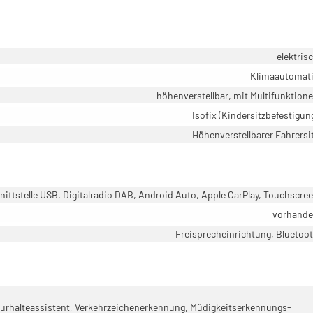
elektris
Klimaautomat
höhenverstellbar, mit Multifunktion
Isofix (Kindersitzbefestigun
Höhenverstellbarer Fahrersi
ittstelle USB, Digitalradio DAB, Android Auto, Apple CarPlay, Touchscre
vorhand
Freisprecheinrichtung, Bluetoo
rhalteassistent, Verkehrzeichenerkennung, Müdigkeitserkennungs-