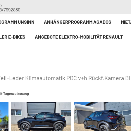
dy
8/7992860
GRAMM UNSINN
ANHÄNGERPROGRAMM AGADOS
MIE
LER E-BIKE`S
ANGEBOTE ELEKTRO-MOBILITÄT RENAULT
 Teil-Leder Klimaautomatik PDC v+h Rückf.Kamera B
it Tageszulassung