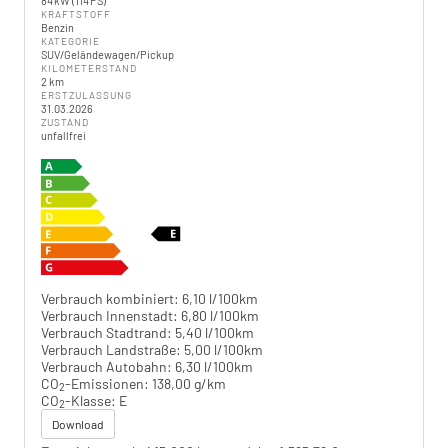
84 kW (114 PS)
KRAFTSTOFF
Benzin
KATEGORIE
SUV/Geländewagen/Pickup
KILOMETERSTAND
2 km
ERSTZULASSUNG
31.03.2026
ZUSTAND
unfallfrei
Verbrauch kombiniert:
6,10 l/100km
Verbrauch Innenstadt:
6,80 l/100km
Verbrauch Stadtrand:
5,40 l/100km
Verbrauch Landstraße:
5,00 l/100km
Verbrauch Autobahn:
6,30 l/100km
CO
-Emissionen:
138,00 g/km
2
CO
-Klasse:
E
2
Download