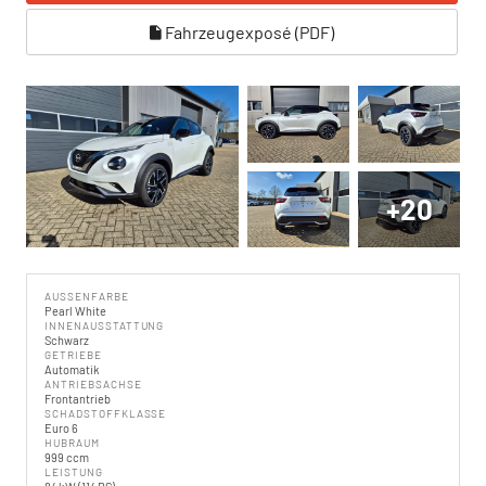
Fahrzeugexposé (PDF)
+20
AUSSENFARBE
Pearl White
INNENAUSSTATTUNG
Schwarz
GETRIEBE
Automatik
ANTRIEBSACHSE
Frontantrieb
SCHADSTOFFKLASSE
Euro 6
HUBRAUM
999 ccm
LEISTUNG