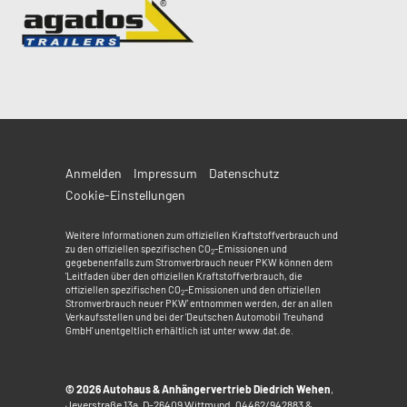
Anmelden
Impressum
Datenschutz
Cookie-Einstellungen
Weitere Informationen zum offiziellen Kraftstoffverbrauch und
zu den offiziellen spezifischen CO
-Emissionen und
2
gegebenenfalls zum Stromverbrauch neuer PKW können dem
'Leitfaden über den offiziellen Kraftstoffverbrauch, die
offiziellen spezifischen CO
-Emissionen und den offiziellen
2
Stromverbrauch neuer PKW' entnommen werden, der an allen
Verkaufsstellen und bei der 'Deutschen Automobil Treuhand
GmbH' unentgeltlich erhältlich ist unter www.dat.de.
© 2026
Autohaus & Anhängervertrieb Diedrich Wehen
,
Jeverstraße 13a
,
D-26409
Wittmund,
04462/942883 &