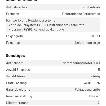
Antriebsachse
Frontantrieb
Bremsen
Elektronische Parkbremse
Fahrwerk- und Regelungssysteme
Antiblockiersystem (ABS), Elektronisches Stabilitäts-
Programm (ESP), Reifendruckkontrolle
Felgengröße
19 Zoll
Felgentyp
Leichtmetallfelge
Sonstiges
Antriebsart
Verbrennungsmotor (ICE)
Anzahl Sitzplätze
5
Anzahl Türen
5-türig
Erstzulassung
31.03.2026
Garantieleistung
Fahrzeuggarantie
Innenausstattung
Schwarz
Kilometerstand
2