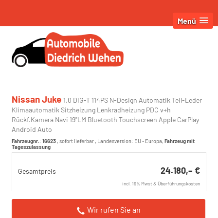
Menü
Nissan Juke
1.0 DIG-T 114PS N-Design Automatik Teil-Leder
Klimaautomatik Sitzheizung Lenkradheizung PDC v+h
Rückf.Kamera Navi 19"LM Bluetooth Touchscreen Apple CarPlay
Android Auto
Fahrzeugnr.
:
16623
,
sofort lieferbar
, Landesversion: EU - Europa,
Fahrzeug mit
Tageszulassung
24.180,– €
Gesamtpreis
incl. 19% Mwst & Überführungskosten
Wir rufen Sie an