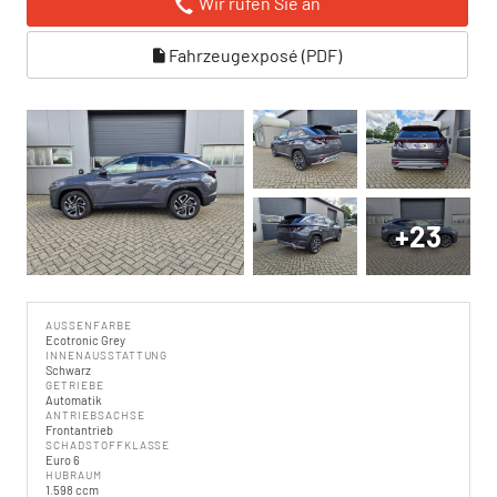
Wir rufen Sie an
Fahrzeugexposé (PDF)
+23
AUSSENFARBE
Ecotronic Grey
INNENAUSSTATTUNG
Schwarz
GETRIEBE
Automatik
ANTRIEBSACHSE
Frontantrieb
SCHADSTOFFKLASSE
Euro 6
HUBRAUM
1.598 ccm