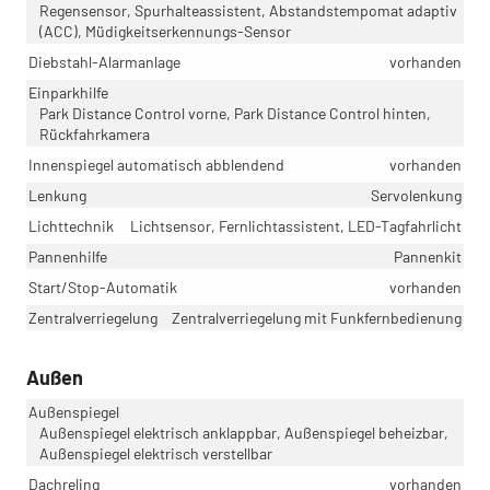
Regensensor, Spurhalteassistent, Abstandstempomat adaptiv
(ACC), Müdigkeitserkennungs-Sensor
Diebstahl-Alarmanlage
vorhanden
Einparkhilfe
Park Distance Control vorne, Park Distance Control hinten,
Rückfahrkamera
Innenspiegel automatisch abblendend
vorhanden
Lenkung
Servolenkung
Lichttechnik
Lichtsensor, Fernlichtassistent, LED-Tagfahrlicht
Pannenhilfe
Pannenkit
Start/Stop-Automatik
vorhanden
Zentralverriegelung
Zentralverriegelung mit Funkfernbedienung
Außen
Außenspiegel
Außenspiegel elektrisch anklappbar, Außenspiegel beheizbar,
Außenspiegel elektrisch verstellbar
Dachreling
vorhanden