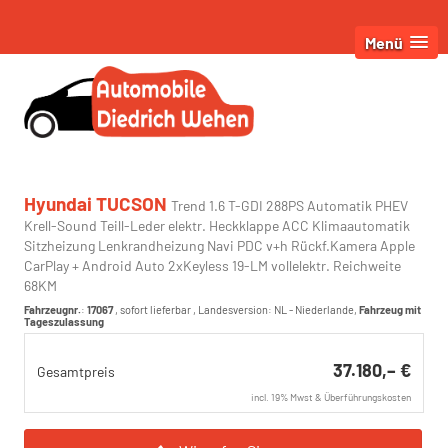
Menü
Hyundai TUCSON
Trend 1.6 T-GDI 288PS Automatik PHEV
Krell-Sound Teill-Leder elektr. Heckklappe ACC Klimaautomatik
Sitzheizung Lenkrandheizung Navi PDC v+h Rückf.Kamera Apple
CarPlay + Android Auto 2xKeyless 19-LM vollelektr. Reichweite
68KM
Fahrzeugnr.
:
17067
,
sofort lieferbar
, Landesversion: NL - Niederlande,
Fahrzeug mit
Tageszulassung
37.180,– €
Gesamtpreis
incl. 19% Mwst & Überführungskosten