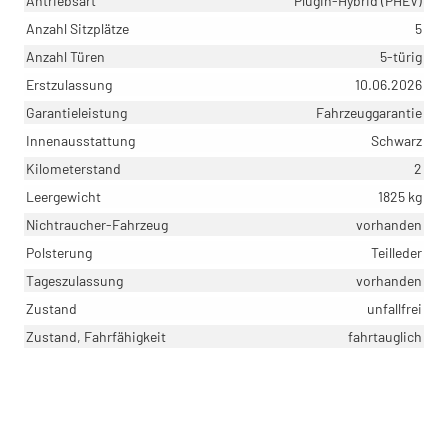
Antriebsart
Plugin-Hybrid (PHEV)
Anzahl Sitzplätze
5
Anzahl Türen
5-türig
Erstzulassung
10.06.2026
Garantieleistung
Fahrzeuggarantie
Innenausstattung
Schwarz
Kilometerstand
2
Leergewicht
1825 kg
Nichtraucher-Fahrzeug
vorhanden
Polsterung
Teilleder
Tageszulassung
vorhanden
Zustand
unfallfrei
Zustand, Fahrfähigkeit
fahrtauglich