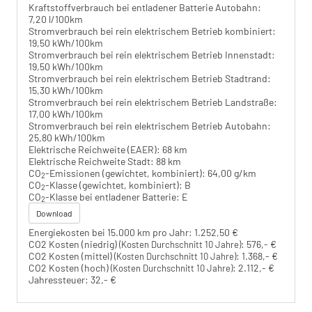
Kraftstoffverbrauch bei entladener Batterie Autobahn:
7,20 l/100km
Stromverbrauch bei rein elektrischem Betrieb kombiniert:
19,50 kWh/100km
Stromverbrauch bei rein elektrischem Betrieb Innenstadt:
19,50 kWh/100km
Stromverbrauch bei rein elektrischem Betrieb Stadtrand:
15,30 kWh/100km
Stromverbrauch bei rein elektrischem Betrieb Landstraße:
17,00 kWh/100km
Stromverbrauch bei rein elektrischem Betrieb Autobahn:
25,80 kWh/100km
Elektrische Reichweite (EAER):
68 km
Elektrische Reichweite Stadt:
88 km
CO
-Emissionen (gewichtet, kombiniert):
64,00 g/km
2
CO
-Klasse (gewichtet, kombiniert):
B
2
CO
-Klasse bei entladener Batterie:
E
2
Download
Energiekosten bei 15.000 km pro Jahr:
1.252,50 €
CO2 Kosten (niedrig)
:
576,- €
(Kosten Durchschnitt 10 Jahre)
CO2 Kosten (mittel)
:
1.368,- €
(Kosten Durchschnitt 10 Jahre)
CO2 Kosten (hoch)
:
2.112,- €
(Kosten Durchschnitt 10 Jahre)
Jahressteuer:
32,- €