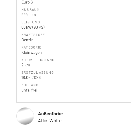
Euro 6
HUBRAUM
999 ccm
LEISTUNG
66 kW (90 PS)
KRAFTSTOFF
Benzin
KATEGORIE
Kleinwagen
KILOMETERSTAND
2 km
ERSTZULASSUNG
18.06.2026
ZUSTAND
unfallfrei
Außenfarbe
Atlas White