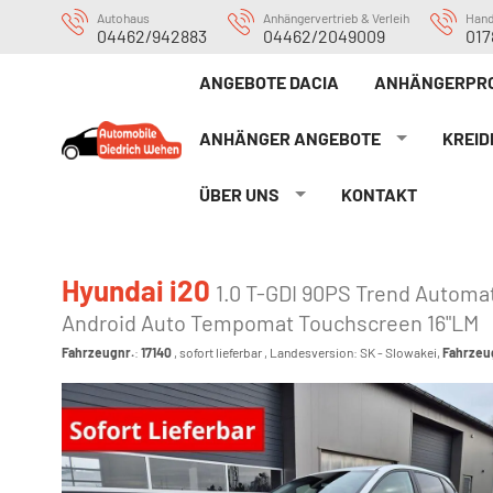
Autohaus
Anhängervertrieb & Verleih
Han
04462/942883
04462/2049009
017
ANGEBOTE DACIA
ANHÄNGERPRO
ANHÄNGER ANGEBOTE
KREID
ÜBER UNS
KONTAKT
Hyundai i20
1.0 T-GDI 90PS Trend Automa
Android Auto Tempomat Touchscreen 16"LM
Fahrzeugnr.
:
17140
,
sofort lieferbar
, Landesversion: SK - Slowakei,
Fahrzeu