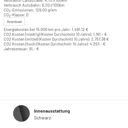
Verbrauch Landstraße:
4,70 l/100km
Verbrauch Autobahn:
6,20 l/100km
CO
-Emissionen:
129,00 g/km
2
CO
-Klasse:
D
2
Download
Energiekosten bei 15.000 km pro Jahr:
1.491,12 €
CO2 Kosten (niedrig)
:
1.161,- €
(Kosten Durchschnitt 10 Jahre)
CO2 Kosten (mittel)
:
2.757,38 €
(Kosten Durchschnitt 10 Jahre)
CO2 Kosten (hoch)
:
4.257,- €
(Kosten Durchschnitt 10 Jahre)
Jahressteuer:
91,- €
Innenausstattung
Innenausstattung
Schwarz