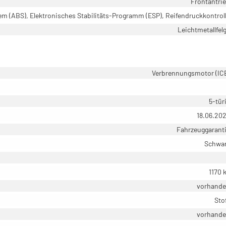
Frontantri
em (ABS), Elektronisches Stabilitäts-Programm (ESP), Reifendruckkontrol
Leichtmetallfel
Verbrennungsmotor (IC
5-tür
18.06.20
Fahrzeuggarant
Schwa
1170 
vorhand
Sto
vorhand