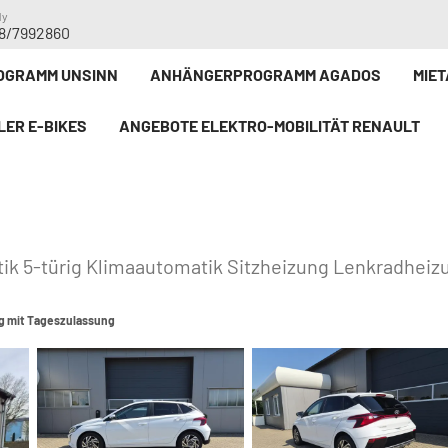
dy
8/7992860
GRAMM UNSINN
ANHÄNGERPROGRAMM AGADOS
MIE
LER E-BIKE`S
ANGEBOTE ELEKTRO-MOBILITÄT RENAULT
tik 5-türig Klimaautomatik Sitzheizung Lenkradhei
g mit Tageszulassung