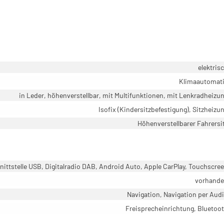
elektris
Klimaautomat
in Leder, höhenverstellbar, mit Multifunktionen, mit Lenkradheizu
Isofix (Kindersitzbefestigung), Sitzheizu
Höhenverstellbarer Fahrersi
ittstelle USB, Digitalradio DAB, Android Auto, Apple CarPlay, Touchscre
vorhand
Navigation, Navigation per Aud
Freisprecheinrichtung, Bluetoo