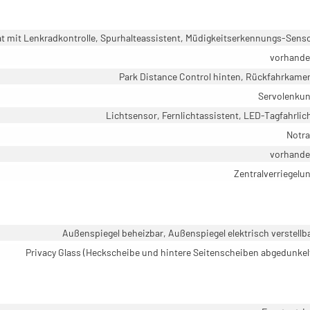
mit Lenkradkontrolle, Spurhalteassistent, Müdigkeitserkennungs-Sens
vorhand
Park Distance Control hinten, Rückfahrkame
Servolenku
Lichtsensor, Fernlichtassistent, LED-Tagfahrlic
Notr
vorhand
Zentralverriegelu
Außenspiegel beheizbar, Außenspiegel elektrisch verstellb
Privacy Glass (Heckscheibe und hintere Seitenscheiben abgedunkel