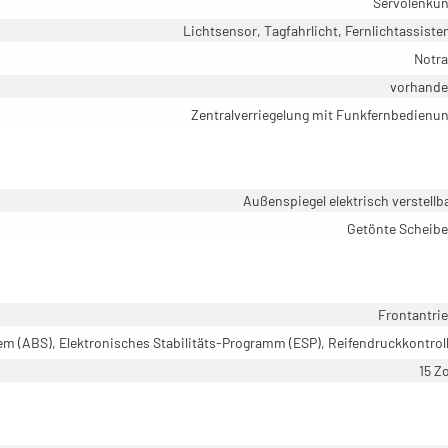
Servolenku
Lichtsensor, Tagfahrlicht, Fernlichtassiste
Notr
vorhand
Zentralverriegelung mit Funkfernbedienu
Außenspiegel elektrisch verstellb
Getönte Scheib
Frontantri
em (ABS), Elektronisches Stabilitäts-Programm (ESP), Reifendruckkontrol
15 Zo