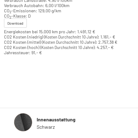
Verbrauch Landstraße:
4,90 l/100km
Verbrauch Autobahn:
6,00 l/100km
CO
-Emissionen:
129,00 g/km
2
CO
-Klasse:
D
2
Download
Energiekosten bei 15.000 km pro Jahr:
1.491,12 €
CO2 Kosten (niedrig)
:
1.161,- €
(Kosten Durchschnitt 10 Jahre)
CO2 Kosten (mittel)
:
2.757,38 €
(Kosten Durchschnitt 10 Jahre)
CO2 Kosten (hoch)
:
4.257,- €
(Kosten Durchschnitt 10 Jahre)
Jahressteuer:
91,- €
Innenausstattung
Innenausstattung
Schwarz