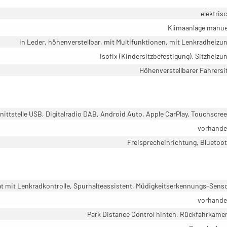
elektris
Klimaanlage manue
in Leder, höhenverstellbar, mit Multifunktionen, mit Lenkradheizu
Isofix (Kindersitzbefestigung), Sitzheizu
Höhenverstellbarer Fahrersi
ittstelle USB, Digitalradio DAB, Android Auto, Apple CarPlay, Touchscre
vorhand
Freisprecheinrichtung, Bluetoo
mit Lenkradkontrolle, Spurhalteassistent, Müdigkeitserkennungs-Sens
vorhand
Park Distance Control hinten, Rückfahrkame