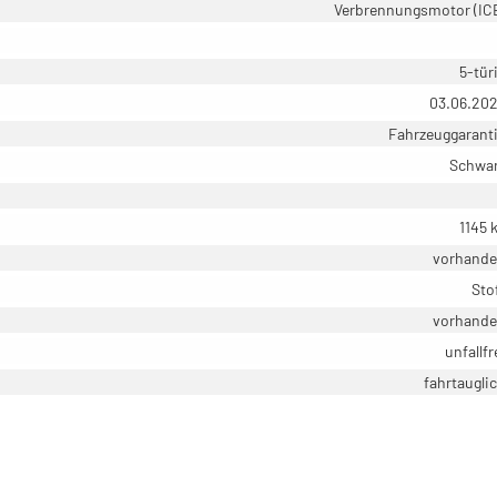
Verbrennungsmotor (IC
5-tür
03.06.20
Fahrzeuggarant
Schwa
1145 
vorhand
Sto
vorhand
unfallfr
fahrtaugli