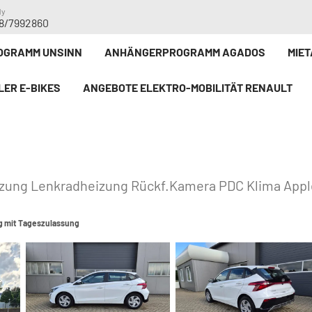
dy
8/7992860
GRAMM UNSINN
ANHÄNGERPROGRAMM AGADOS
MIE
LER E-BIKE`S
ANGEBOTE ELEKTRO-MOBILITÄT RENAULT
heizung Lenkradheizung Rückf.Kamera PDC Klima App
g mit Tageszulassung