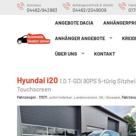
Autohaus
Anhängervertrieb & Verleih
Han
04462/942883
04462/2049009
017
ANGEBOTE DACIA
ANHÄNGERPRO
ANHÄNGER ANGEBOTE
KREID
ÜBER UNS
KONTAKT
Hyundai i20
1.0 T-GDI 90PS 5-türig Sitz
Touchscreen
Fahrzeugnr.
:
17071
,
sofort lieferbar
, Landesversion: SK - Slowakei,
Fahrzeu