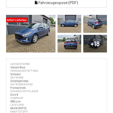
Fahrzeugexposé (PDF)
+18
AUSSENFARBE
Vibrant Blue
INNENAUSSTATTUNG
Schwarz
GETRIEBE
Schaltgetriebe
ANTRIEBSACHSE
Frontantrieb
SCHADSTOFFKLASSE
Euro 6
HUBRAUM
998 ccm
LEISTUNG
66 kW (90 PS)
KRAFTSTOFF