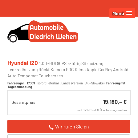
Menü
Hyundai i20
1.0 T-GDI 90PS 5-türig Sitzheizung
Lenkradheizung Rückf.Kamera PDC Klima Apple CarPlay Android
Auto Tempomat Touchscreen
Fahrzeugnr.
:
17009
,
sofort lieferbar
, Landesversion: SK - Slowakei,
Fahrzeug mit
Tageszulassung
19.180,– €
Gesamtpreis
incl. 19% Mwst & Überführungskosten
Wir rufen Sie an