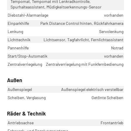
Tempomat, Tempomat mit Lenkradkontrolle,
Spurhalteassistent, Müdigkeitserkennungs-Sensor
Diebstahl-Alarmanlage
vorhanden
Einparkhilfe
Park Distance Control hinten, Rückfahrkamera
Lenkung
Servolenkung
Lichttechnik
Lichtsensor, Tagfahrlicht, Fernlichtassistent
Pannenhilfe
Notrad
Start/Stop-Automatik
vorhanden
Zentralverriegelung
Zentralverriegelung mit Funkfernbedienung
Außen
Außenspiegel
Außenspiegel elektrisch verstellbar
Scheiben, Verglasung
Getönte Scheiben
Räder & Technik
Antriebsachse
Frontantrieb
Fahrwerk- und Regelungssysteme