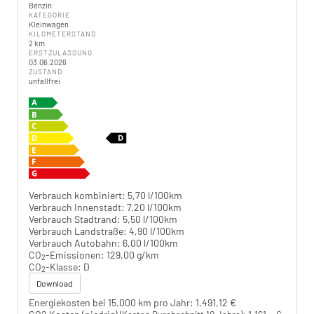
Benzin
KATEGORIE
Kleinwagen
KILOMETERSTAND
2 km
ERSTZULASSUNG
03.06.2026
ZUSTAND
unfallfrei
Verbrauch kombiniert:
5,70 l/100km
Verbrauch Innenstadt:
7,20 l/100km
Verbrauch Stadtrand:
5,50 l/100km
Verbrauch Landstraße:
4,90 l/100km
Verbrauch Autobahn:
6,00 l/100km
CO
-Emissionen:
129,00 g/km
2
CO
-Klasse:
D
2
Download
Energiekosten bei 15.000 km pro Jahr:
1.491,12 €