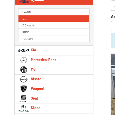
BAYON
An
i20
i30 Kombi
KONA
TUCSON
Kia
Mercedes-Benz
MG
Nissan
Peugeot
Seat
Skoda