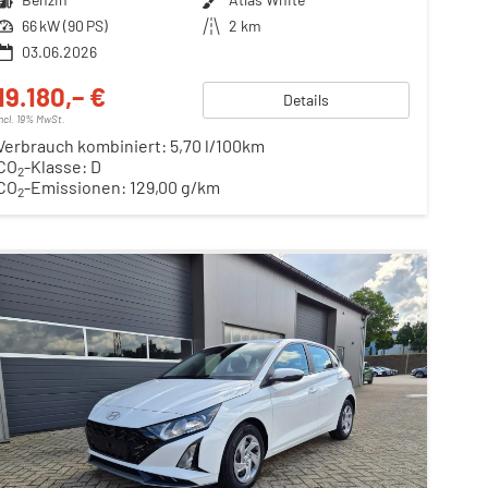
Leistung
66 kW (90 PS)
Kilometerstand
2 km
03.06.2026
19.180,– €
Details
incl. 19% MwSt.
Verbrauch kombiniert:
5,70 l/100km
CO
-Klasse:
D
2
CO
-Emissionen:
129,00 g/km
2