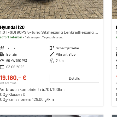
Hyundai i20
1.0 T-GDI 90PS 5-türig Sitzheizung Lenkradheizung Rückf.Kamera PDC Klima Apple CarPlay Android Auto Tempomat Touchscreen
sofort lieferbar
Fahrzeug mit Tageszulassung
Fahrzeugnr.
17007
Getriebe
Schaltgetriebe
Kraftstoff
Benzin
Außenfarbe
Vibrant Blue
Leistung
66 kW (90 PS)
Kilometerstand
2 km
03.06.2026
19.180,– €
Details
incl. 19% MwSt.
Verbrauch kombiniert:
5,70 l/100km
CO
-Klasse:
D
2
CO
-Emissionen:
129,00 g/km
2