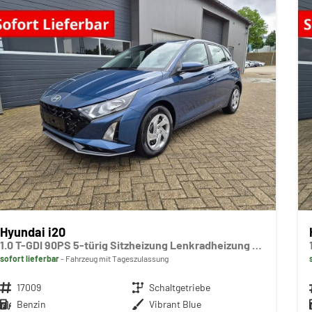
Hyundai i20
1.0 T-GDI 90PS 5-türig Sitzheizung Lenkradheizung Rückf.Kamera PDC Klima Apple CarPlay Android Auto Tempomat Touchscreen
sofort lieferbar
Fahrzeug mit Tageszulassung
Fahrzeugnr.
17009
Getriebe
Schaltgetriebe
Kraftstoff
Benzin
Außenfarbe
Vibrant Blue