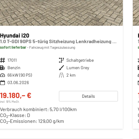
Hyundai i20
1.0 T-GDI 90PS 5-türig Sitzheizung Lenkradheizung Rückf.Kamera PDC Klima Apple CarPlay Android Auto Tempomat Touchscreen
sofort lieferbar
Fahrzeug mit Tageszulassung
Fahrzeugnr.
17011
Getriebe
Schaltgetriebe
Kraftstoff
Benzin
Außenfarbe
Lumen Grey
Leistung
66 kW (90 PS)
Kilometerstand
2 km
03.06.2026
19.180,– €
Details
incl. 19% MwSt.
Verbrauch kombiniert:
5,70 l/100km
CO
-Klasse:
D
2
CO
-Emissionen:
129,00 g/km
2