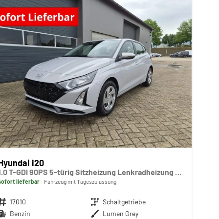
Hyundai i20
1.0 T-GDI 90PS 5-türig Sitzheizung Lenkradheizung Rückf.Kamera PDC Klima Apple CarPlay Android Auto Tempomat Touchscreen
sofort lieferbar
Fahrzeug mit Tageszulassung
Fahrzeugnr.
17010
Getriebe
Schaltgetriebe
Kraftstoff
Benzin
Außenfarbe
Lumen Grey