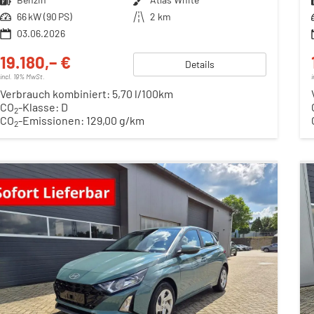
Leistung
66 kW (90 PS)
Kilometerstand
2 km
03.06.2026
19.180,– €
Details
incl. 19% MwSt.
Verbrauch kombiniert:
5,70 l/100km
CO
-Klasse:
D
2
CO
-Emissionen:
129,00 g/km
2