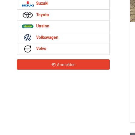
Suzuki
Toyota
Unsinn
Volkswagen
Volvo
Anmelden