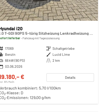
Hyundai i20
1.0 T-GDI 90PS 5-türig Sitzheizung Lenkradheizung Rückf.Kamera PDC Klima Apple CarPlay Android Auto Tempomat Touchscreen
sofort lieferbar
Fahrzeug mit Tageszulassung
Fahrzeugnr.
17069
Getriebe
Schaltgetriebe
Kraftstoff
Benzin
Außenfarbe
Lucid Lime
Leistung
66 kW (90 PS)
Kilometerstand
2 km
03.06.2026
19.180,– €
Details
incl. 19% MwSt.
Verbrauch kombiniert:
5,70 l/100km
CO
-Klasse:
D
2
CO
-Emissionen:
129,00 g/km
2