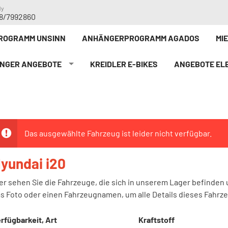
dy
8/7992860
ROGRAMM UNSINN
ANHÄNGERPROGRAMM AGADOS
MI
NGER ANGEBOTE
KREIDLER E-BIKE`S
ANGEBOTE ELE
Das ausgewählte Fahrzeug ist leider nicht verfügbar.
yundai i20
er sehen Sie die Fahrzeuge, die sich in unserem Lager befinden 
s Foto oder einen Fahrzeugnamen, um alle Details dieses Fahrz
rfügbarkeit, Art
Kraftstoff