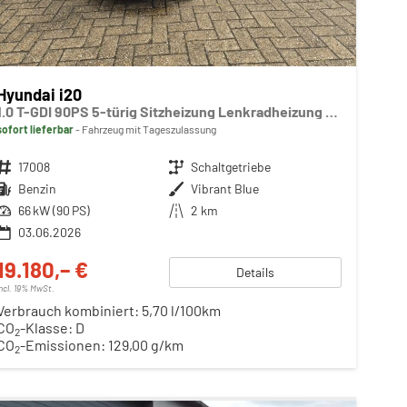
Hyundai i20
1.0 T-GDI 90PS 5-türig Sitzheizung Lenkradheizung Rückf.Kamera PDC Klima Apple CarPlay Android Auto Tempomat Touchscreen
sofort lieferbar
Fahrzeug mit Tageszulassung
Fahrzeugnr.
17008
Getriebe
Schaltgetriebe
Kraftstoff
Benzin
Außenfarbe
Vibrant Blue
Leistung
66 kW (90 PS)
Kilometerstand
2 km
03.06.2026
19.180,– €
Details
incl. 19% MwSt.
Verbrauch kombiniert:
5,70 l/100km
CO
-Klasse:
D
2
CO
-Emissionen:
129,00 g/km
2