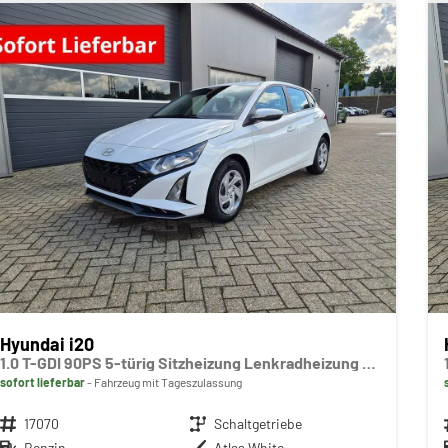
Hyundai i20
1.0 T-GDI 90PS 5-türig Sitzheizung Lenkradheizung Rückf.Kamera PDC Klima Apple CarPlay Android Auto Tempomat Touchscreen
sofort lieferbar
Fahrzeug mit Tageszulassung
Fahrzeugnr.
17070
Getriebe
Schaltgetriebe
Kraftstoff
Benzin
Außenfarbe
Atlas White