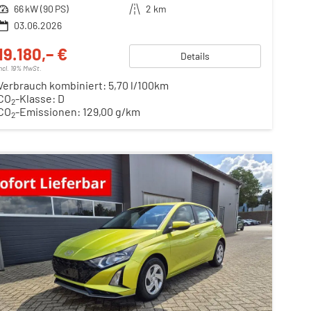
Leistung
66 kW (90 PS)
Kilometerstand
2 km
03.06.2026
19.180,– €
Details
incl. 19% MwSt.
Verbrauch kombiniert:
5,70 l/100km
CO
-Klasse:
D
2
CO
-Emissionen:
129,00 g/km
2