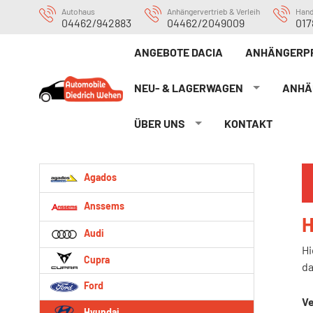
Autohaus
Anhängervertrieb & Verleih
Han
04462/942883
04462/2049009
017
ANGEBOTE DACIA
ANHÄNGERP
NEU- & LAGERWAGEN
ANHÄ
ÜBER UNS
KONTAKT
Agados
Anssems
H
Audi
Hi
Cupra
da
Ford
Ve
Hyundai