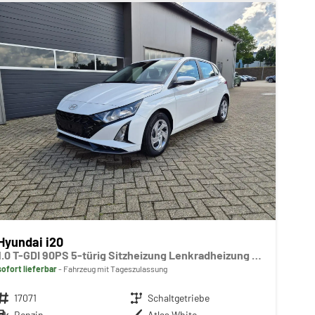
Hyundai i20
1.0 T-GDI 90PS 5-türig Sitzheizung Lenkradheizung Rückf.Kamera PDC Klima Apple CarPlay Android Auto Tempomat Touchscreen
sofort lieferbar
Fahrzeug mit Tageszulassung
Fahrzeugnr.
17071
Getriebe
Schaltgetriebe
Kraftstoff
Benzin
Außenfarbe
Atlas White