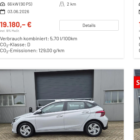
Leistung
66 kW (90 PS)
Kilometerstand
2 km
03.06.2026
19.180,– €
Details
incl. 19% MwSt.
Verbrauch kombiniert:
5,70 l/100km
CO
-Klasse:
D
2
CO
-Emissionen:
129,00 g/km
2