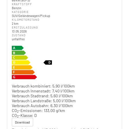
66 kW (90 PS)
KRAFTSTOFF
Benzin
KATEGORIE
SUV/Geländewagen/Pickup
KILOMETERSTAND
2 km
ERSTZULASSUNG
13.05.2026
ZUSTAND
unfallfrei
Verbrauch kombiniert:
5,90 l/100km
Verbrauch Innenstadt:
7,40 l/100km
Verbrauch Stadtrand:
5,60 l/100km
Verbrauch Landstraße:
5,00 l/100km
Verbrauch Autobahn:
6,30 l/100km
CO
-Emissionen:
133,00 g/km
2
CO
-Klasse:
D
2
Download