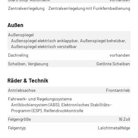
Zentralverriegelung
Zentralverriegelung mit Funkfernbedienung
Außen
Außenspiegel
Außenspiegel elektrisch anklappbar, Außenspiegel beheizbar,
Außenspiegel elektrisch verstellbar
Dachreling
vorhanden
Scheiben, Verglasung
Getönte Scheiben
Räder & Technik
Antriebsachse
Frontantrieb
Fahrwerk- und Regelungssysteme
Antiblockiersystem (ABS), Elektronisches Stabilitäts-
Programm (ESP), Reifendruckkontrolle
Felgengröße
16 Zoll
Felgentyp
Leichtmetallfelge