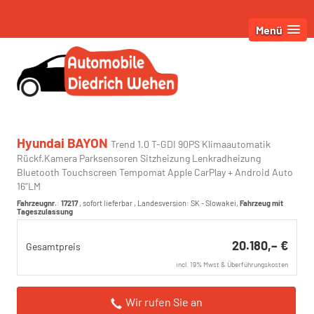
Menü
Hyundai BAYON
Trend 1.0 T-GDI 90PS Klimaautomatik
Rückf.Kamera Parksensoren Sitzheizung Lenkradheizung
Bluetooth Touchscreen Tempomat Apple CarPlay + Android Auto
16"LM
Fahrzeugnr.
:
17217
,
sofort lieferbar
, Landesversion: SK - Slowakei,
Fahrzeug mit
Tageszulassung
20.180,– €
Gesamtpreis
incl. 19% Mwst & Überführungskosten
Wir rufen Sie an