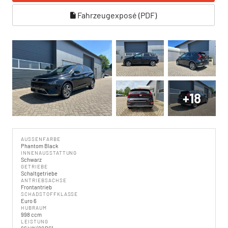
Fahrzeugexposé (PDF)
+18
AUSSENFARBE
Phantom Black
INNENAUSSTATTUNG
Schwarz
GETRIEBE
Schaltgetriebe
ANTRIEBSACHSE
Frontantrieb
SCHADSTOFFKLASSE
Euro 6
HUBRAUM
998 ccm
LEISTUNG