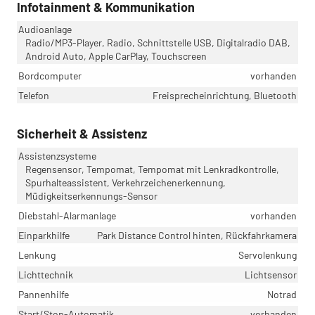
Infotainment & Kommunikation
Audioanlage
Radio/MP3-Player, Radio, Schnittstelle USB, Digitalradio DAB,
Android Auto, Apple CarPlay, Touchscreen
Bordcomputer
vorhanden
Telefon
Freisprecheinrichtung, Bluetooth
Sicherheit & Assistenz
Assistenzsysteme
Regensensor, Tempomat, Tempomat mit Lenkradkontrolle,
Spurhalteassistent, Verkehrzeichenerkennung,
Müdigkeitserkennungs-Sensor
Diebstahl-Alarmanlage
vorhanden
Einparkhilfe
Park Distance Control hinten, Rückfahrkamera
Lenkung
Servolenkung
Lichttechnik
Lichtsensor
Pannenhilfe
Notrad
Start/Stop-Automatik
vorhanden