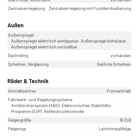
Zentralverriegelung
Zentralverriegelung mit Funkfernbedienung
Außen
Außenspiegel
Außenspiegel elektrisch anklappbar, Außenspiegel beheizbar,
Außenspiegel elektrisch verstellbar
Dachreling
vorhanden
Scheiben, Verglasung
Getönte Scheiben
Räder & Technik
Antriebsachse
Frontantrieb
Fahrwerk- und Regelungssysteme
Antiblockiersystem (ABS), Elektronisches Stabilitäts-
Programm (ESP), Reifendruckkontrolle
Felgengröße
16 Zoll
Felgentyp
Leichtmetallfelge