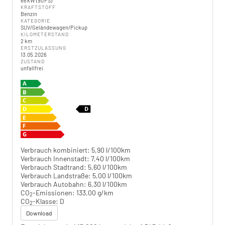
66 kW (90 PS)
KRAFTSTOFF
Benzin
KATEGORIE
SUV/Geländewagen/Pickup
KILOMETERSTAND
2 km
ERSTZULASSUNG
13.05.2026
ZUSTAND
unfallfrei
Verbrauch kombiniert:
5,90 l/100km
Verbrauch Innenstadt:
7,40 l/100km
Verbrauch Stadtrand:
5,60 l/100km
Verbrauch Landstraße:
5,00 l/100km
Verbrauch Autobahn:
6,30 l/100km
CO
-Emissionen:
133,00 g/km
2
CO
-Klasse:
D
2
Download