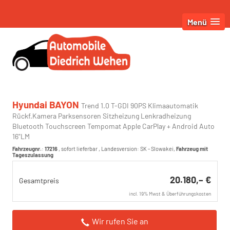
Menü
Hyundai BAYON
Trend 1.0 T-GDI 90PS Klimaautomatik
Rückf.Kamera Parksensoren Sitzheizung Lenkradheizung
Bluetooth Touchscreen Tempomat Apple CarPlay + Android Auto
16"LM
Fahrzeugnr.
:
17216
,
sofort lieferbar
, Landesversion: SK - Slowakei,
Fahrzeug mit
Tageszulassung
20.180,– €
Gesamtpreis
incl. 19% Mwst & Überführungskosten
Wir rufen Sie an