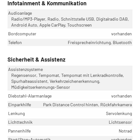
Infotainment & Kommunikation
Audioanlage
Radio/MP3-Player, Radio, Schnittstelle USB, Digitalradio DAB,
Android Auto, Apple CarPlay, Touchscreen
Bordcomputer
vorhanden
Telefon
Freisprecheinrichtung, Bluetooth
Sicherheit & Assistenz
Assistenzsysteme
Regensensor, Tempomat, Tempomat mit Lenkradkontrolle,
Spurhalteassistent, Verkehrzeichenerkennung,
Müdigkeitserkennungs-Sensor
Diebstahl-Alarmanlage
vorhanden
Einparkhilfe
Park Distance Control hinten, Rückfahrkamera
Lenkung
Servolenkung
Lichttechnik
Lichtsensor
Pannenhilfe
Notrad
Start/Stop-Automatik
vorhanden