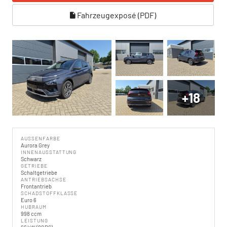
Fahrzeugexposé (PDF)
+18
AUSSENFARBE
Aurora Grey
INNENAUSSTATTUNG
Schwarz
GETRIEBE
Schaltgetriebe
ANTRIEBSACHSE
Frontantrieb
SCHADSTOFFKLASSE
Euro 6
HUBRAUM
998 ccm
LEISTUNG