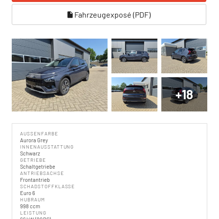
Fahrzeugexposé (PDF)
+18
AUSSENFARBE
Aurora Grey
INNENAUSSTATTUNG
Schwarz
GETRIEBE
Schaltgetriebe
ANTRIEBSACHSE
Frontantrieb
SCHADSTOFFKLASSE
Euro 6
HUBRAUM
998 ccm
LEISTUNG