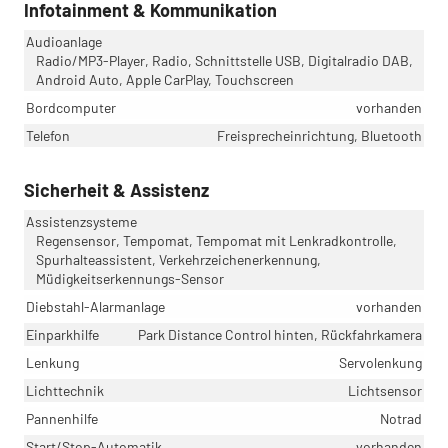
Infotainment & Kommunikation
Audioanlage
Radio/MP3-Player, Radio, Schnittstelle USB, Digitalradio DAB,
Android Auto, Apple CarPlay, Touchscreen
Bordcomputer
vorhanden
Telefon
Freisprecheinrichtung, Bluetooth
Sicherheit & Assistenz
Assistenzsysteme
Regensensor, Tempomat, Tempomat mit Lenkradkontrolle,
Spurhalteassistent, Verkehrzeichenerkennung,
Müdigkeitserkennungs-Sensor
Diebstahl-Alarmanlage
vorhanden
Einparkhilfe
Park Distance Control hinten, Rückfahrkamera
Lenkung
Servolenkung
Lichttechnik
Lichtsensor
Pannenhilfe
Notrad
Start/Stop-Automatik
vorhanden