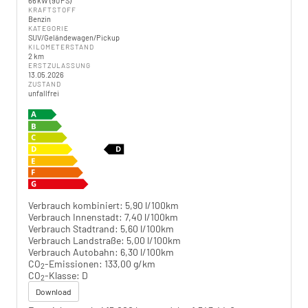
66 kW (90 PS)
KRAFTSTOFF
Benzin
KATEGORIE
SUV/Geländewagen/Pickup
KILOMETERSTAND
2 km
ERSTZULASSUNG
13.05.2026
ZUSTAND
unfallfrei
Verbrauch kombiniert:
5,90 l/100km
Verbrauch Innenstadt:
7,40 l/100km
Verbrauch Stadtrand:
5,60 l/100km
Verbrauch Landstraße:
5,00 l/100km
Verbrauch Autobahn:
6,30 l/100km
CO
-Emissionen:
133,00 g/km
2
CO
-Klasse:
D
2
Download