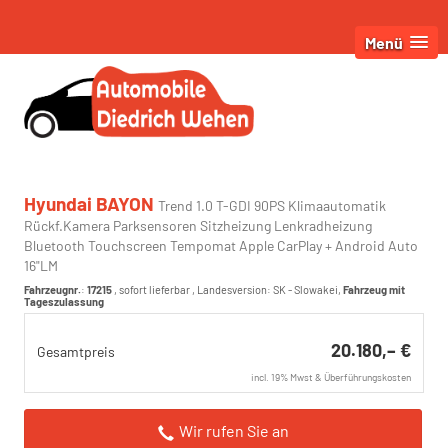
Menü
Hyundai BAYON
Trend 1.0 T-GDI 90PS Klimaautomatik
Rückf.Kamera Parksensoren Sitzheizung Lenkradheizung
Bluetooth Touchscreen Tempomat Apple CarPlay + Android Auto
16"LM
Fahrzeugnr.
:
17215
,
sofort lieferbar
, Landesversion: SK - Slowakei,
Fahrzeug mit
Tageszulassung
20.180,– €
Gesamtpreis
incl. 19% Mwst & Überführungskosten
Wir rufen Sie an