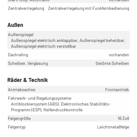
Zentralverriegelung
Zentralverriegelung mit Funkfernbedienung
Außen
Außenspiegel
Außenspiegel elektrisch anklappbar, Außenspiegel beheizbar,
Außenspiegel elektrisch verstellbar
Dachreling
vorhanden
Scheiben, Verglasung
Getönte Scheiben
Räder & Technik
Antriebsachse
Frontantrieb
Fahrwerk- und Regelungssysteme
Antiblockiersystem (ABS), Elektronisches Stabilitäts-
Programm (ESP), Reifendruckkontrolle
Felgengröße
16 Zoll
Felgentyp
Leichtmetallfelge