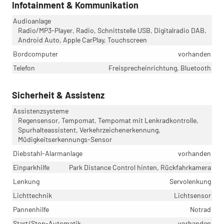
Infotainment & Kommunikation
Audioanlage
Radio/MP3-Player, Radio, Schnittstelle USB, Digitalradio DAB,
Android Auto, Apple CarPlay, Touchscreen
Bordcomputer
vorhanden
Telefon
Freisprecheinrichtung, Bluetooth
Sicherheit & Assistenz
Assistenzsysteme
Regensensor, Tempomat, Tempomat mit Lenkradkontrolle,
Spurhalteassistent, Verkehrzeichenerkennung,
Müdigkeitserkennungs-Sensor
Diebstahl-Alarmanlage
vorhanden
Einparkhilfe
Park Distance Control hinten, Rückfahrkamera
Lenkung
Servolenkung
Lichttechnik
Lichtsensor
Pannenhilfe
Notrad
Start/Stop-Automatik
vorhanden