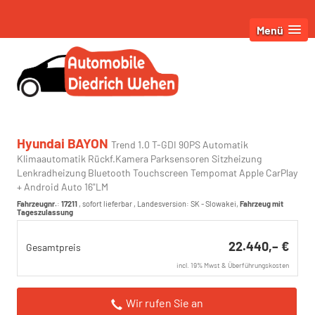
Menü
Hyundai BAYON
Trend 1.0 T-GDI 90PS Automatik
Klimaautomatik Rückf.Kamera Parksensoren Sitzheizung
Lenkradheizung Bluetooth Touchscreen Tempomat Apple CarPlay
+ Android Auto 16"LM
Fahrzeugnr.
:
17211
,
sofort lieferbar
, Landesversion: SK - Slowakei,
Fahrzeug mit
Tageszulassung
22.440,– €
Gesamtpreis
incl. 19% Mwst & Überführungskosten
Wir rufen Sie an