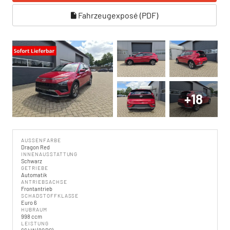
Fahrzeugexposé (PDF)
+18
AUSSENFARBE
Dragon Red
INNENAUSSTATTUNG
Schwarz
GETRIEBE
Automatik
ANTRIEBSACHSE
Frontantrieb
SCHADSTOFFKLASSE
Euro 6
HUBRAUM
998 ccm
LEISTUNG