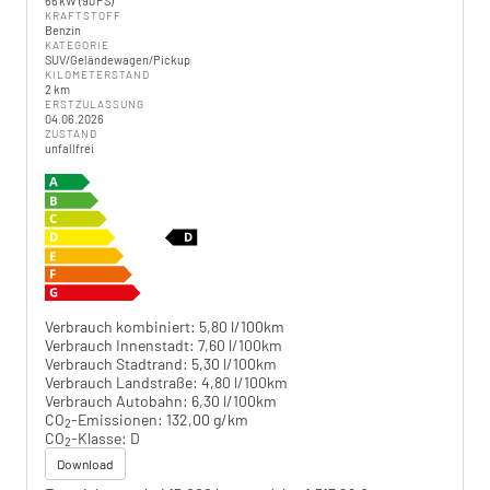
66 kW (90 PS)
KRAFTSTOFF
Benzin
KATEGORIE
SUV/Geländewagen/Pickup
KILOMETERSTAND
2 km
ERSTZULASSUNG
04.06.2026
ZUSTAND
unfallfrei
Verbrauch kombiniert:
5,80 l/100km
Verbrauch Innenstadt:
7,60 l/100km
Verbrauch Stadtrand:
5,30 l/100km
Verbrauch Landstraße:
4,80 l/100km
Verbrauch Autobahn:
6,30 l/100km
CO
-Emissionen:
132,00 g/km
2
CO
-Klasse:
D
2
Download