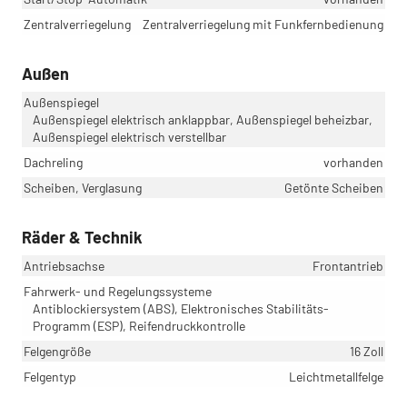
Zentralverriegelung
Zentralverriegelung mit Funkfernbedienung
Außen
Außenspiegel
Außenspiegel elektrisch anklappbar, Außenspiegel beheizbar,
Außenspiegel elektrisch verstellbar
Dachreling
vorhanden
Scheiben, Verglasung
Getönte Scheiben
Räder & Technik
Antriebsachse
Frontantrieb
Fahrwerk- und Regelungssysteme
Antiblockiersystem (ABS), Elektronisches Stabilitäts-
Programm (ESP), Reifendruckkontrolle
Felgengröße
16 Zoll
Felgentyp
Leichtmetallfelge