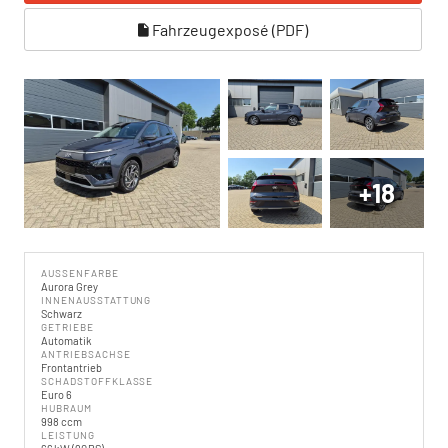
Fahrzeugexposé (PDF)
+18
AUSSENFARBE
Aurora Grey
INNENAUSSTATTUNG
Schwarz
GETRIEBE
Automatik
ANTRIEBSACHSE
Frontantrieb
SCHADSTOFFKLASSE
Euro 6
HUBRAUM
998 ccm
LEISTUNG