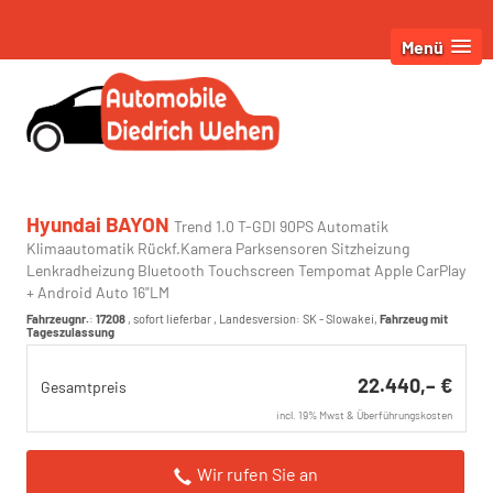
Menü
Hyundai BAYON
Trend 1.0 T-GDI 90PS Automatik
Klimaautomatik Rückf.Kamera Parksensoren Sitzheizung
Lenkradheizung Bluetooth Touchscreen Tempomat Apple CarPlay
+ Android Auto 16"LM
Fahrzeugnr.
:
17208
,
sofort lieferbar
, Landesversion: SK - Slowakei,
Fahrzeug mit
Tageszulassung
22.440,– €
Gesamtpreis
incl. 19% Mwst & Überführungskosten
Wir rufen Sie an