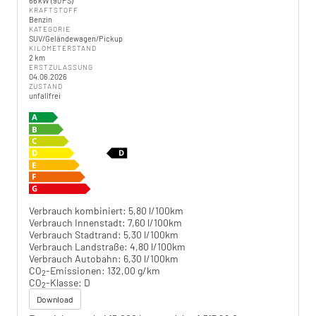
66 kW (90 PS)
KRAFTSTOFF
Benzin
KATEGORIE
SUV/Geländewagen/Pickup
KILOMETERSTAND
2 km
ERSTZULASSUNG
04.06.2026
ZUSTAND
unfallfrei
Verbrauch kombiniert:
5,80 l/100km
Verbrauch Innenstadt:
7,60 l/100km
Verbrauch Stadtrand:
5,30 l/100km
Verbrauch Landstraße:
4,80 l/100km
Verbrauch Autobahn:
6,30 l/100km
CO
-Emissionen:
132,00 g/km
2
CO
-Klasse:
D
2
Download