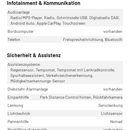
Infotainment & Kommunikation
Audioanlage
Radio/MP3-Player, Radio, Schnittstelle USB, Digitalradio DAB,
Android Auto, Apple CarPlay, Touchscreen
Bordcomputer
vorhanden
Telefon
Freisprecheinrichtung, Bluetooth
Sicherheit & Assistenz
Assistenzsysteme
Regensensor, Tempomat, Tempomat mit Lenkradkontrolle,
Spurhalteassistent, Verkehrzeichenerkennung,
Müdigkeitserkennungs-Sensor
Diebstahl-Alarmanlage
vorhanden
Einparkhilfe
Park Distance Control hinten, Rückfahrkamera
Lenkung
Servolenkung
Lichttechnik
Lichtsensor
Pannenhilfe
Notrad
Start/Stop-Automatik
vorhanden