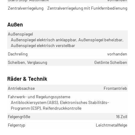
Zentralverriegelung
Zentralverriegelung mit Funkfernbedienung
Außen
Außenspiegel
Außenspiegel elektrisch anklappbar, Außenspiegel beheizbar,
Außenspiegel elektrisch verstellbar
Dachreling
vorhanden
Scheiben, Verglasung
Getönte Scheiben
Räder & Technik
Antriebsachse
Frontantrieb
Fahrwerk- und Regelungssysteme
Antiblockiersystem (ABS), Elektronisches Stabilitäts-
Programm (ESP), Reifendruckkontrolle
Felgengröße
16 Zoll
Felgentyp
Leichtmetallfelge