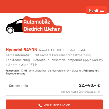
Menü
Hyundai BAYON
Trend 1.0 T-GDI 90PS Automatik
Klimaautomatik Rückf.Kamera Parksensoren Sitzheizung
Lenkradheizung Bluetooth Touchscreen Tempomat Apple CarPlay
+ Android Auto 16"LM
Fahrzeugnr.
:
17106
,
sofort lieferbar
, Landesversion: SK - Slowakei,
Fahrzeug mit
Tageszulassung
22.440,– €
Gesamtpreis
incl. 19% Mwst & Überführungskosten
Wir rufen Sie an