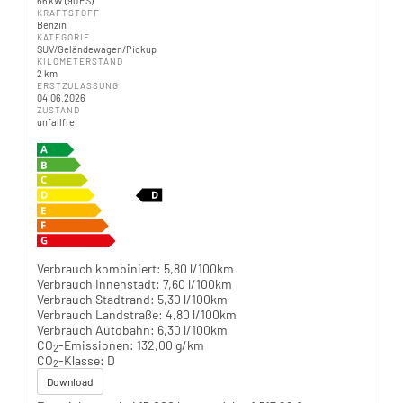
66 kW (90 PS)
KRAFTSTOFF
Benzin
KATEGORIE
SUV/Geländewagen/Pickup
KILOMETERSTAND
2 km
ERSTZULASSUNG
04.06.2026
ZUSTAND
unfallfrei
Verbrauch kombiniert:
5,80 l/100km
Verbrauch Innenstadt:
7,60 l/100km
Verbrauch Stadtrand:
5,30 l/100km
Verbrauch Landstraße:
4,80 l/100km
Verbrauch Autobahn:
6,30 l/100km
CO
-Emissionen:
132,00 g/km
2
CO
-Klasse:
D
2
Download