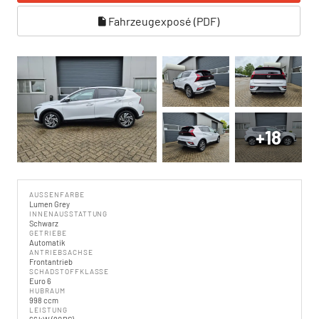
Fahrzeugexposé (PDF)
+18
AUSSENFARBE
Lumen Grey
INNENAUSSTATTUNG
Schwarz
GETRIEBE
Automatik
ANTRIEBSACHSE
Frontantrieb
SCHADSTOFFKLASSE
Euro 6
HUBRAUM
998 ccm
LEISTUNG