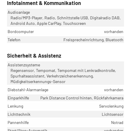
Infotainment & Kommunikation
Audioanlage
Radio/MP3-Player, Radio, Schnittstelle USB, Digitalradio DAB,
Android Auto, Apple CarPlay, Touchscreen
Bordcomputer
vorhanden
Telefon
Freisprecheinrichtung, Bluetooth
Sicherheit & Assistenz
Assistenzsysteme
Regensensor, Tempomat, Tempomat mit Lenkradkontrolle,
Spurhalteassistent, Verkehrzeichenerkennung,
Müdigkeitserkennungs-Sensor
Diebstahl-Alarmanlage
vorhanden
Einparkhilfe
Park Distance Control hinten, Rückfahrkamera
Lenkung
Servolenkung
Lichttechnik
Lichtsensor
Pannenhilfe
Notrad
Start/Stop-Automatik
vorhanden