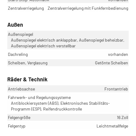
Zentralverriegelung
Zentralverriegelung mit Funkfernbedienung
Außen
Außenspiegel
Außenspiegel elektrisch anklappbar, Außenspiegel beheizbar,
Außenspiegel elektrisch verstellbar
Dachreling
vorhanden
Scheiben, Verglasung
Getönte Scheiben
Räder & Technik
Antriebsachse
Frontantrieb
Fahrwerk- und Regelungssysteme
Antiblockiersystem (ABS), Elektronisches Stabilitäts-
Programm (ESP), Reifendruckkontrolle
Felgengröße
16 Zoll
Felgentyp
Leichtmetallfelge