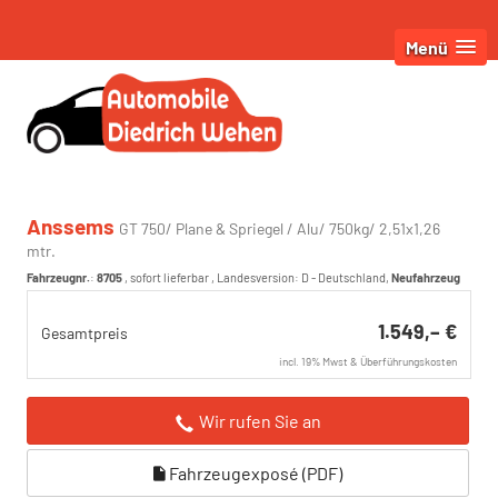
Menü
Anssems
GT 750/ Plane & Spriegel / Alu/ 750kg/ 2,51x1,26
mtr.
Fahrzeugnr.
:
8705
,
sofort lieferbar
, Landesversion: D - Deutschland,
Neufahrzeug
1.549,– €
Gesamtpreis
incl. 19% Mwst & Überführungskosten
Wir rufen Sie an
Fahrzeugexposé (PDF)