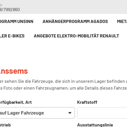
dy
8/7992860
GRAMM UNSINN
ANHÄNGERPROGRAMM AGADOS
MIE
LER E-BIKE`S
ANGEBOTE ELEKTRO-MOBILITÄT RENAULT
Anssems
er sehen Sie die Fahrzeuge, die sich in unserem Lager befinden 
s Foto oder einen Fahrzeugnamen, um alle Details dieses Fahrz
rfügbarkeit, Art
Kraftstoff
trieb
Ausstattungslinie