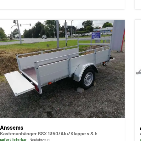
Anssems
Kastenanhänger BSX 1350/Alu/Klappe v & h
sofort lieferbar
Neufahrzeug