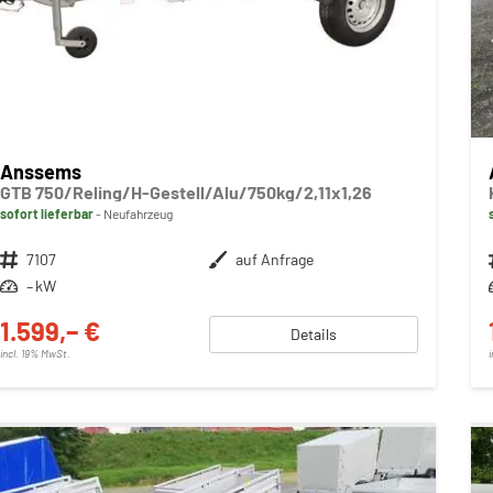
Anssems
GTB 750/Reling/H-Gestell/Alu/750kg/2,11x1,26
sofort lieferbar
Neufahrzeug
Fahrzeugnr.
7107
Außenfarbe
auf Anfrage
Leistung
– kW
1.599,– €
Details
incl. 19% MwSt.