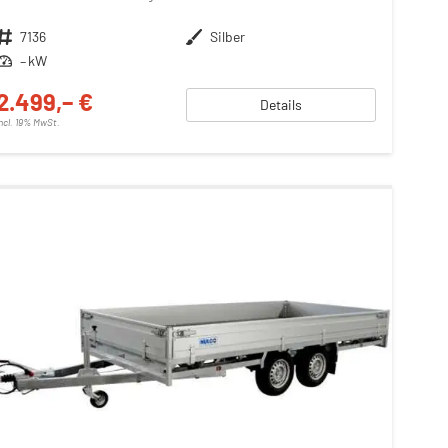
Fahrzeugnr.
7136
Außenfarbe
Silber
Leistung
– kW
2.499,– €
Details
incl. 19% MwSt.