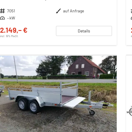
Fahrzeugnr.
7051
Außenfarbe
auf Anfrage
Leistung
– kW
2.149,– €
Details
incl. 19% MwSt.