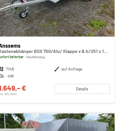
Anssems
Kastenabhänger BSX 750/Alu/ Klappe v & h/251 x 130 35
sofort lieferbar
Neufahrzeug
Fahrzeugnr.
7148
Außenfarbe
auf Anfrage
Leistung
– kW
1.649,– €
Details
incl. 19% MwSt.