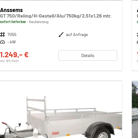
Anssems
GT 750/Reling/H-Gestell/Alu/750kg/2,51x1,26 mtr.
sofort lieferbar
Neufahrzeug
Fahrzeugnr.
7055
Außenfarbe
auf Anfrage
Leistung
– kW
1.249,– €
Details
incl. 19% MwSt.