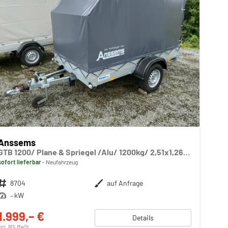
Anssems
GTB 1200/ Plane & Spriegel /Alu/ 1200kg/ 2,51x1,26 mtr.
sofort lieferbar
Neufahrzeug
Fahrzeugnr.
8704
Außenfarbe
auf Anfrage
Leistung
– kW
1.999,– €
Details
incl. 19% MwSt.