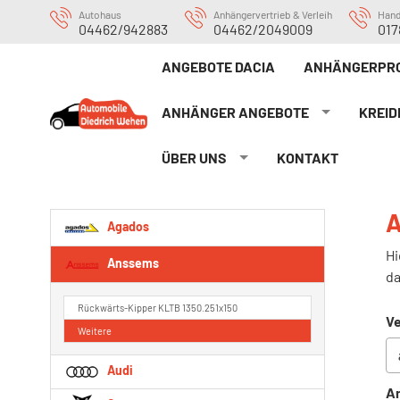
Autohaus
Anhängervertrieb & Verleih
Han
04462/942883
04462/2049009
017
ANGEBOTE DACIA
ANHÄNGERPRO
ANHÄNGER ANGEBOTE
KREID
ÜBER UNS
KONTAKT
Agados
Hi
Anssems
da
Rückwärts-Kipper KLTB 1350.251x150
Ve
Weitere
Audi
An