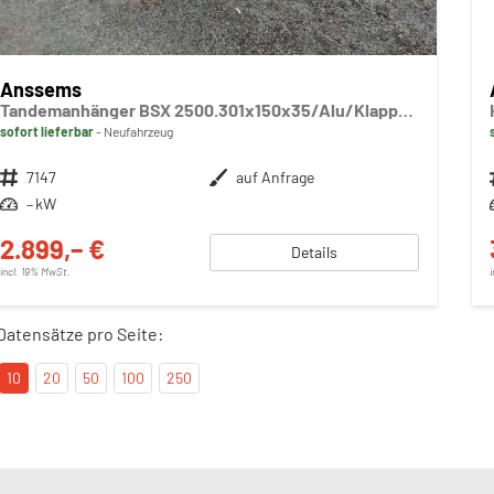
Anssems
Tandemanhänger BSX 2500.301x150x35/Alu/Klappe v & h
sofort lieferbar
Neufahrzeug
Fahrzeugnr.
7147
Außenfarbe
auf Anfrage
Leistung
– kW
2.899,– €
Details
incl. 19% MwSt.
Datensätze pro Seite:
10
20
50
100
250