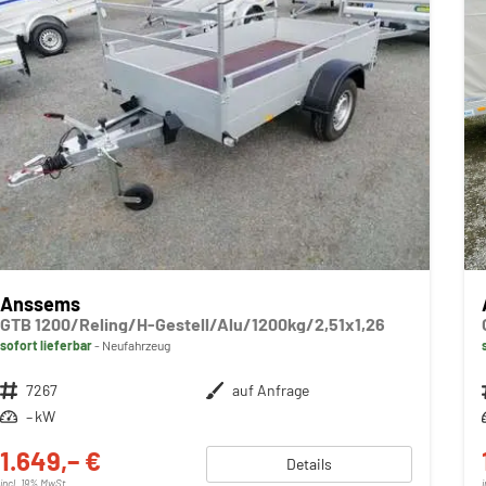
Anssems
GTB 1200/Reling/H-Gestell/Alu/1200kg/2,51x1,26
sofort lieferbar
Neufahrzeug
Fahrzeugnr.
7267
Außenfarbe
auf Anfrage
Leistung
– kW
1.649,– €
Details
incl. 19% MwSt.