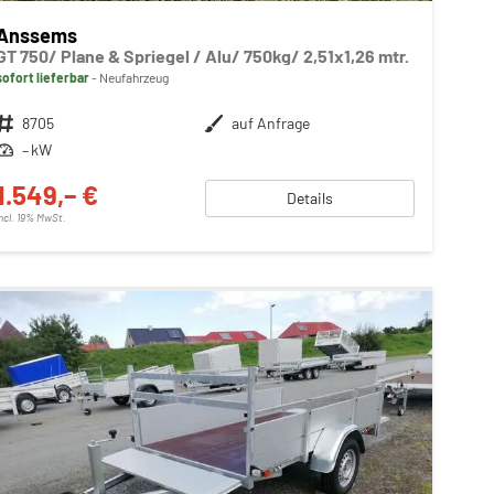
Anssems
GT 750/ Plane & Spriegel / Alu/ 750kg/ 2,51x1,26 mtr.
sofort lieferbar
Neufahrzeug
Fahrzeugnr.
8705
Außenfarbe
auf Anfrage
Leistung
– kW
1.549,– €
Details
incl. 19% MwSt.