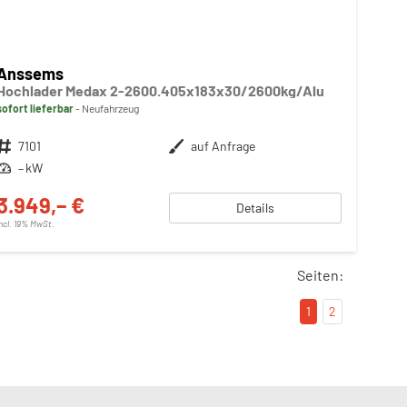
Anssems
Hochlader Medax 2-2600.405x183x30/2600kg/Alu
sofort lieferbar
Neufahrzeug
Fahrzeugnr.
7101
Außenfarbe
auf Anfrage
Leistung
– kW
3.949,– €
Details
incl. 19% MwSt.
Seiten:
1
2