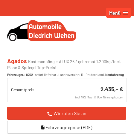
Menü
Agados
Kastenanhänger ALUX 26 / gebremst 1.200kg /incl.
Plane & Spriegel Top-Preis!
Fahrzeugnr.
:
8702
,
sofort lieferbar
, Landesversion: D - Deutschland,
Neufahrzeug
2.435,– €
Gesamtpreis
incl. 19% Mwst & Überführungskosten
Wir rufen Sie an
Fahrzeugexposé (PDF)