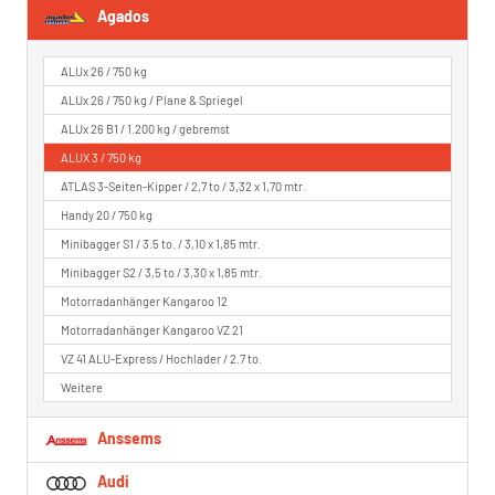
Agados
ALUx 26 / 750 kg
ALUx 26 / 750 kg / Plane & Spriegel
ALUx 26 B1 / 1.200 kg / gebremst
ALUX 3 / 750 kg
ATLAS 3-Seiten-Kipper / 2,7 to / 3,32 x 1,70 mtr.
Handy 20 / 750 kg
Minibagger S1 / 3.5 to. / 3,10 x 1,85 mtr.
Minibagger S2 / 3,5 to / 3,30 x 1,85 mtr.
Motorradanhänger Kangaroo 12
Motorradanhänger Kangaroo VZ 21
VZ 41 ALU-Express / Hochlader / 2.7 to.
Weitere
Anssems
Audi