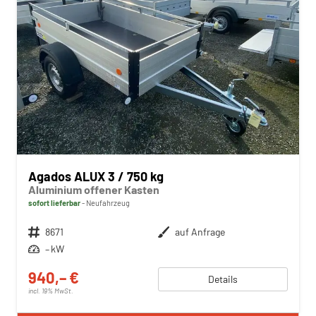
Agados ALUX 3 / 750 kg
Aluminium offener Kasten
sofort lieferbar
Neufahrzeug
Fahrzeugnr.
8671
Außenfarbe
auf Anfrage
Leistung
– kW
940,– €
Details
incl. 19% MwSt.