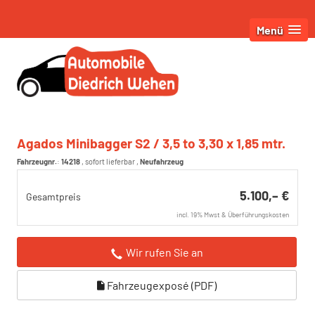
Menü
Agados Minibagger S2 / 3,5 to 3,30 x 1,85 mtr.
Fahrzeugnr.
:
14218
,
sofort lieferbar
,
Neufahrzeug
5.100,– €
Gesamtpreis
incl. 19% Mwst & Überführungskosten
Wir rufen Sie an
Fahrzeugexposé (PDF)