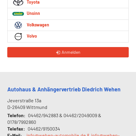
Toyota
Unsinn
Volkswagen
Volvo
Anmelden
Autohaus & Anhängervertrieb Diedrich Wehen
Jeverstraße 13a
D-26409
Wittmund
Telefon:
04462/942883 & 04462/2049009 &
0178/7992860
Telefax:
04462/9150034
E-Mail:
info@wehen-automobile.de & info@wehen-