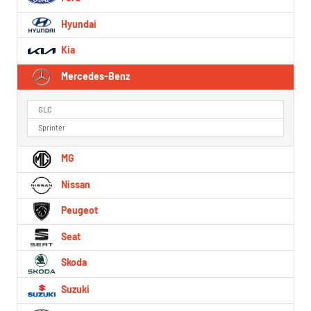
Hyundai
Kia
Mercedes-Benz
GLC
Sprinter
MG
Nissan
Peugeot
Seat
Skoda
Suzuki