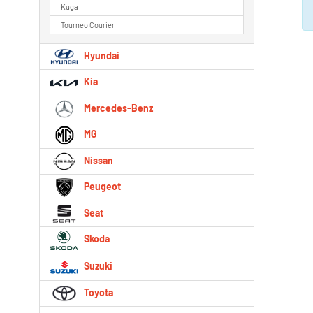
Kuga
Tourneo Courier
Hyundai
Kia
Mercedes-Benz
MG
Nissan
Peugeot
Seat
Skoda
Suzuki
Toyota