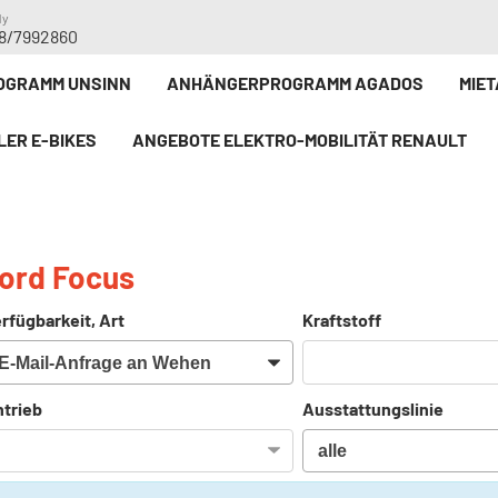
dy
8/7992860
GRAMM UNSINN
ANHÄNGERPROGRAMM AGADOS
MIE
LER E-BIKE`S
ANGEBOTE ELEKTRO-MOBILITÄT RENAULT
ord Focus
rfügbarkeit, Art
Kraftstoff
trieb
Ausstattungslinie