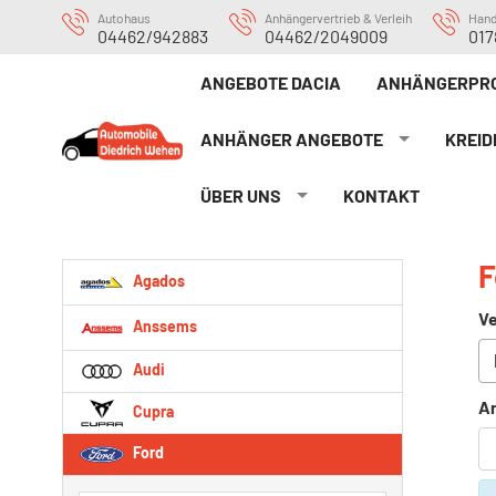
Autohaus
Anhängervertrieb & Verleih
Han
04462/942883
04462/2049009
017
ANGEBOTE DACIA
ANHÄNGERPRO
ANHÄNGER ANGEBOTE
KREID
ÜBER UNS
KONTAKT
F
Agados
Ve
Anssems
Audi
An
Cupra
Ford