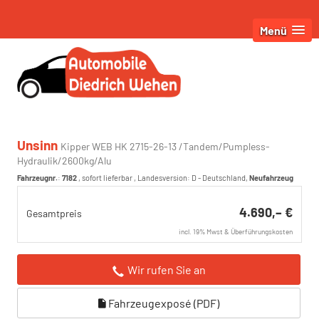
Menü
Unsinn
Kipper WEB HK 2715-26-13 /Tandem/Pumpless-
Hydraulik/2600kg/Alu
Fahrzeugnr.
:
7182
,
sofort lieferbar
, Landesversion: D - Deutschland,
Neufahrzeug
4.690,– €
Gesamtpreis
incl. 19% Mwst & Überführungskosten
Wir rufen Sie an
Fahrzeugexposé (PDF)