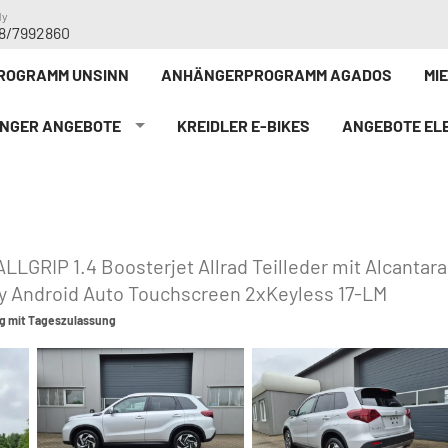
dy
8/7992860
ROGRAMM UNSINN
ANHÄNGERPROGRAMM AGADOS
MI
NGER ANGEBOTE
KREIDLER E-BIKE`S
ANGEBOTE ELE
LGRIP 1.4 Boosterjet Allrad Teilleder mit Alcanta
y Android Auto Touchscreen 2xKeyless 17-LM
g mit Tageszulassung