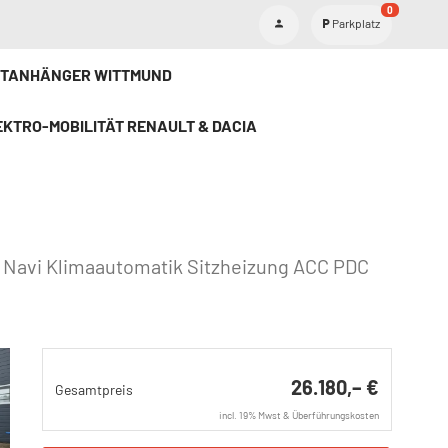
0
Parkplatz
ETANHÄNGER WITTMUND
KTRO-MOBILITÄT RENAULT & DACIA
ra Navi Klimaautomatik Sitzheizung ACC PDC
26.180,– €
Gesamtpreis
incl. 19% Mwst & Überführungskosten