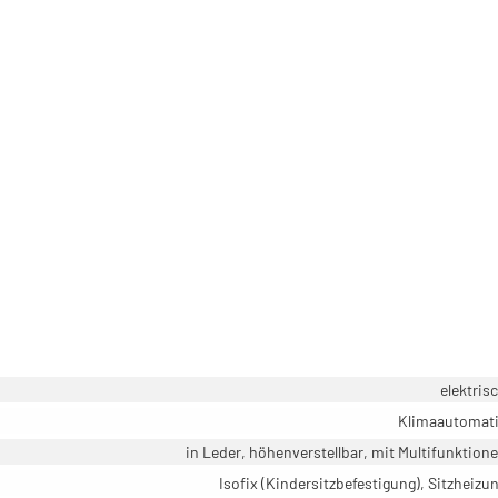
elektris
Klimaautomat
in Leder, höhenverstellbar, mit Multifunktion
Isofix (Kindersitzbefestigung), Sitzheizu