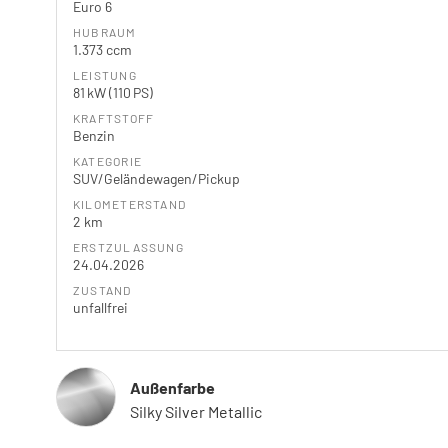
Euro 6
HUBRAUM
1.373 ccm
LEISTUNG
81 kW (110 PS)
KRAFTSTOFF
Benzin
KATEGORIE
SUV/Geländewagen/Pickup
KILOMETERSTAND
2 km
ERSTZULASSUNG
24.04.2026
ZUSTAND
unfallfrei
Außenfarbe
Silky Silver Metallic