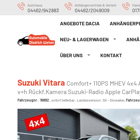
Autohaus
Anhängervertrieb & Verleih
Han
04462/942883
04462/2049009
017
ANGEBOTE DACIA
ANHÄNGERP
NEU- & LAGERWAGEN
ANHÄ
ÜBER UNS
KONTAKT
Suzuki Vitara
Comfort+ 110PS MHEV 4x4 AL
v+h Rückf.Kamera Suzuki-Radio Apple CarPla
Fahrzeugnr.
:
16892
,
sofort lieferbar
, Landesversion: SK - Slowakei,
Fahrzeu