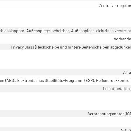
Zentralverriegelu
ch anklappbar, Außenspiegel beheizbar, Außenspiegel elektrisch verstellb
vorhand
Privacy Glass (Heckscheibe und hintere Seitenscheiben abgedunkel
Allr
em (ABS), Elektronisches Stabilitäts-Programm (ESP), Reifendruckkontrol
Leichtmetallfel
Verbrennungsmotor (IC
5-tür