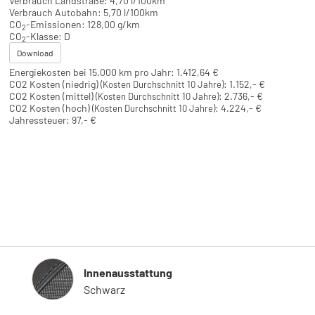
Verbrauch Landstraße:
4,70 l/100km
Verbrauch Autobahn:
5,70 l/100km
CO
-Emissionen:
128,00 g/km
2
CO
-Klasse:
D
2
Download
Energiekosten bei 15.000 km pro Jahr:
1.412,64 €
CO2 Kosten (niedrig)
:
1.152,- €
(Kosten Durchschnitt 10 Jahre)
CO2 Kosten (mittel)
:
2.736,- €
(Kosten Durchschnitt 10 Jahre)
CO2 Kosten (hoch)
:
4.224,- €
(Kosten Durchschnitt 10 Jahre)
Jahressteuer:
97,- €
Innenausstattung
Innenausstattung
Schwarz