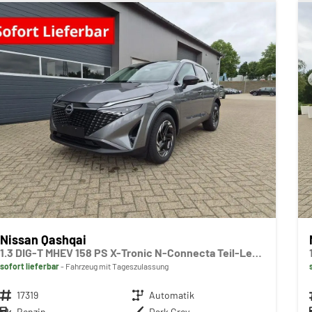
Nissan Qashqai
1.3 DIG-T MHEV 158 PS X-Tronic N-Connecta Teil-Leder PanoGlasdach Klimaautomatik Sitzheizung Lenkradheizung Navi ACC PDC v+h 360°Kamera DAB Bluetooth Touchscreen Apple CarPlay Android Auto 18"LM
sofort lieferbar
Fahrzeug mit Tageszulassung
Fahrzeugnr.
17319
Getriebe
Automatik
Kraftstoff
Benzin
Außenfarbe
Dark Grey