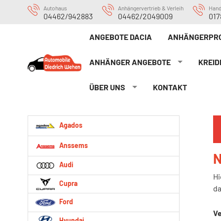
Autohaus
Anhängervertrieb & Verleih
Han
04462/942883
04462/2049009
017
ANGEBOTE DACIA
ANHÄNGERPRO
ANHÄNGER ANGEBOTE
KREID
ÜBER UNS
KONTAKT
Agados
Anssems
N
Audi
Hi
Cupra
da
Ford
Ve
Hyundai