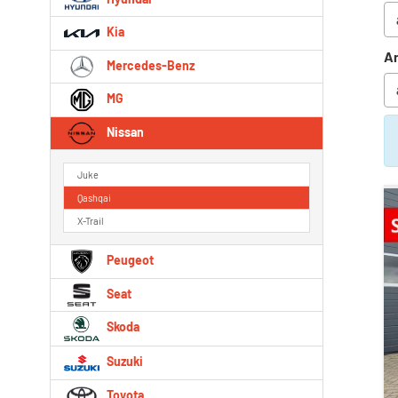
Kia
An
Mercedes-Benz
MG
Nissan
Juke
Qashqai
X-Trail
Peugeot
Seat
Skoda
Suzuki
Toyota