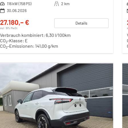
Leistung
116 kW (158 PS)
Kilometerstand
2 km
30.06.2026
27.180,– €
Details
incl. 19% MwSt.
Verbrauch kombiniert:
6,30 l/100km
CO
-Klasse:
E
2
CO
-Emissionen:
141,00 g/km
2