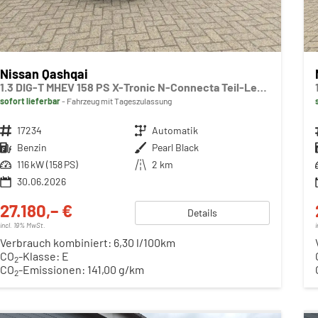
Nissan Qashqai
1.3 DIG-T MHEV 158 PS X-Tronic N-Connecta Teil-Leder PanoGlasdach Klimaautomatik Sitzheizung Lenkradheizung Navi ACC PDC v+h 360°Kamera DAB Bluetooth Touchscreen Apple CarPlay Android Auto 18"LM
sofort lieferbar
Fahrzeug mit Tageszulassung
Fahrzeugnr.
17234
Getriebe
Automatik
Kraftstoff
Benzin
Außenfarbe
Pearl Black
Leistung
116 kW (158 PS)
Kilometerstand
2 km
30.06.2026
27.180,– €
Details
incl. 19% MwSt.
Verbrauch kombiniert:
6,30 l/100km
CO
-Klasse:
E
2
CO
-Emissionen:
141,00 g/km
2