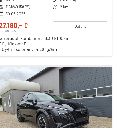
Leistung
116 kW (158 PS)
Kilometerstand
2 km
30.06.2026
27.180,– €
Details
incl. 19% MwSt.
Verbrauch kombiniert:
6,30 l/100km
CO
-Klasse:
E
2
CO
-Emissionen:
141,00 g/km
2