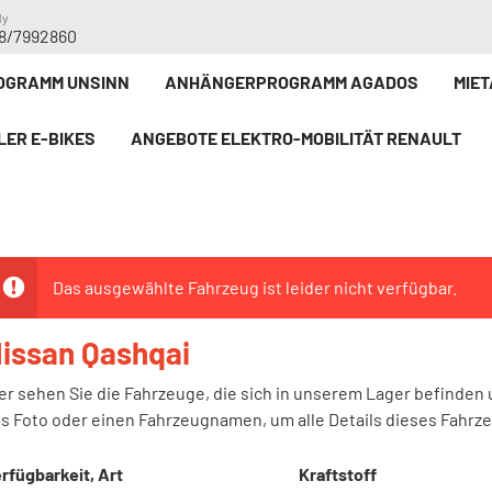
dy
8/7992860
GRAMM UNSINN
ANHÄNGERPROGRAMM AGADOS
MIE
LER E-BIKE`S
ANGEBOTE ELEKTRO-MOBILITÄT RENAULT
Das ausgewählte Fahrzeug ist leider nicht verfügbar.
issan Qashqai
er sehen Sie die Fahrzeuge, die sich in unserem Lager befinden 
s Foto oder einen Fahrzeugnamen, um alle Details dieses Fahrz
rfügbarkeit, Art
Kraftstoff