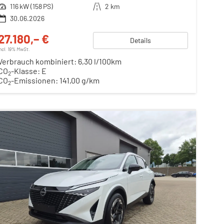
Leistung
116 kW (158 PS)
Kilometerstand
2 km
30.06.2026
27.180,– €
Details
incl. 19% MwSt.
Verbrauch kombiniert:
6,30 l/100km
CO
-Klasse:
E
2
CO
-Emissionen:
141,00 g/km
2