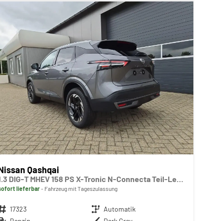
Nissan Qashqai
1.3 DIG-T MHEV 158 PS X-Tronic N-Connecta Teil-Leder PanoGlasdach Klimaautomatik Sitzheizung Lenkradheizung Navi ACC PDC v+h 360°Kamera DAB Bluetooth Touchscreen Apple CarPlay Android Auto 18"LM
sofort lieferbar
Fahrzeug mit Tageszulassung
Fahrzeugnr.
17323
Getriebe
Automatik
Kraftstoff
Benzin
Außenfarbe
Dark Grey