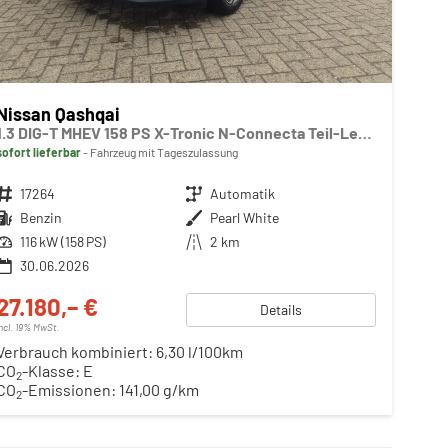
Nissan Qashqai
1.3 DIG-T MHEV 158 PS X-Tronic N-Connecta Teil-Leder PanoGlasdach Klimaautomatik Sitzheizung Lenkradheizung Navi ACC PDC v+h 360°Kamera DAB Bluetooth Touchscreen Apple CarPlay Android Auto 18"LM
sofort lieferbar
Fahrzeug mit Tageszulassung
Fahrzeugnr.
17264
Getriebe
Automatik
Kraftstoff
Benzin
Außenfarbe
Pearl White
Leistung
116 kW (158 PS)
Kilometerstand
2 km
30.06.2026
27.180,– €
Details
incl. 19% MwSt.
Verbrauch kombiniert:
6,30 l/100km
CO
-Klasse:
E
2
CO
-Emissionen:
141,00 g/km
2