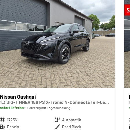
Nissan Qashqai
1.3 DIG-T MHEV 158 PS X-Tronic N-Connecta Teil-Leder PanoGlasdach Klimaautomatik Sitzheizung Lenkradheizung Navi ACC PDC v+h 360°Kamera DAB Bluetooth Touchscreen Apple CarPlay Android Auto 18"LM
sofort lieferbar
Fahrzeug mit Tageszulassung
Fahrzeugnr.
17236
Getriebe
Automatik
Kraftstoff
Benzin
Außenfarbe
Pearl Black