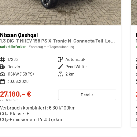
Nissan Qashqai
1.3 DIG-T MHEV 158 PS X-Tronic N-Connecta Teil-Leder PanoGlasdach Klimaautomatik Sitzheizung Lenkradheizung Navi ACC PDC v+h 360°Kamera DAB Bluetooth Touchscreen Apple CarPlay Android Auto 18"LM
sofort lieferbar
Fahrzeug mit Tageszulassung
Fahrzeugnr.
17263
Getriebe
Automatik
Kraftstoff
Benzin
Außenfarbe
Pearl White
Leistung
116 kW (158 PS)
Kilometerstand
2 km
30.06.2026
27.180,– €
Details
incl. 19% MwSt.
Verbrauch kombiniert:
6,30 l/100km
CO
-Klasse:
E
2
CO
-Emissionen:
141,00 g/km
2