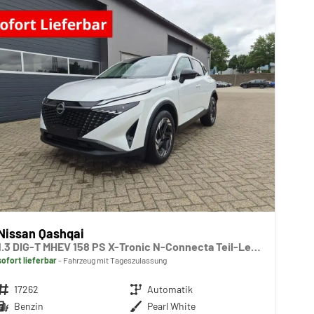
Nissan Qashqai
1.3 DIG-T MHEV 158 PS X-Tronic N-Connecta Teil-Leder PanoGlasdach Klimaautomatik Sitzheizung Lenkradheizung Navi ACC PDC v+h 360°Kamera DAB Bluetooth Touchscreen Apple CarPlay Android Auto 18"LM
sofort lieferbar
Fahrzeug mit Tageszulassung
Fahrzeugnr.
17262
Getriebe
Automatik
Kraftstoff
Benzin
Außenfarbe
Pearl White