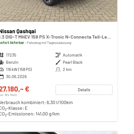
Nissan Qashqai
1.3 DIG-T MHEV 158 PS X-Tronic N-Connecta Teil-Leder PanoGlasdach Klimaautomatik Sitzheizung Lenkradheizung Navi ACC PDC v+h 360°Kamera DAB Bluetooth Touchscreen Apple CarPlay Android Auto 18"LM
sofort lieferbar
Fahrzeug mit Tageszulassung
Fahrzeugnr.
17235
Getriebe
Automatik
Kraftstoff
Benzin
Außenfarbe
Pearl Black
Leistung
116 kW (158 PS)
Kilometerstand
2 km
30.06.2026
27.180,– €
Details
incl. 19% MwSt.
Verbrauch kombiniert:
6,30 l/100km
CO
-Klasse:
E
2
CO
-Emissionen:
141,00 g/km
2