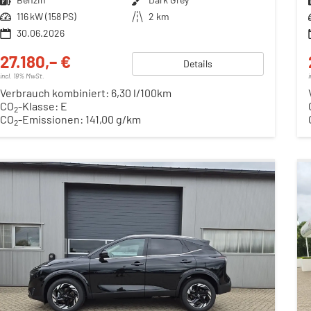
Leistung
116 kW (158 PS)
Kilometerstand
2 km
30.06.2026
27.180,– €
Details
incl. 19% MwSt.
Verbrauch kombiniert:
6,30 l/100km
CO
-Klasse:
E
2
CO
-Emissionen:
141,00 g/km
2