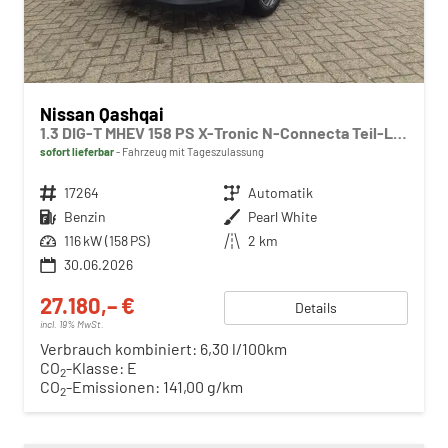
Nissan Qashqai
1.3 DIG-T MHEV 158 PS X-Tronic N-Connecta Teil-Leder PanoGlasdach Klimaautomatik Sitzheizung Lenkradheizung Navi ACC PDC v+h 360°Kamera DAB Bluetooth Touchscreen Apple CarPlay Android Auto 18"LM
sofort lieferbar
Fahrzeug mit Tageszulassung
Fahrzeugnr.
17264
Getriebe
Automatik
Kraftstoff
Benzin
Außenfarbe
Pearl White
Leistung
116 kW (158 PS)
Kilometerstand
2 km
30.06.2026
27.180,– €
Details
incl. 19% MwSt.
Verbrauch kombiniert:
6,30 l/100km
CO
-Klasse:
E
2
CO
-Emissionen:
141,00 g/km
2