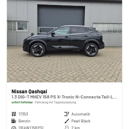
Nissan Qashqai
1.3 DIG-T MHEV 158 PS X-Tronic N-Connecta Teil-Leder PanoGlasdach Klimaautomatik Sitzheizung Lenkradheizung Navi ACC PDC v+h 360°Kamera DAB Bluetooth Touchscreen Apple CarPlay Android Auto 18"LM
sofort lieferbar
Fahrzeug mit Tageszulassung
Fahrzeugnr.
17353
Getriebe
Automatik
Kraftstoff
Benzin
Außenfarbe
Pearl Black
Leistung
116 kW (158 PS)
Kilometerstand
2 km