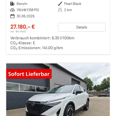
Kraftstoff
Benzin
Außenfarbe
Pearl Black
Leistung
116 kW (158 PS)
Kilometerstand
2 km
30.06.2026
27.180,– €
Details
incl. 19% MwSt.
Verbrauch kombiniert:
6,30 l/100km
CO
-Klasse:
E
2
CO
-Emissionen:
141,00 g/km
2