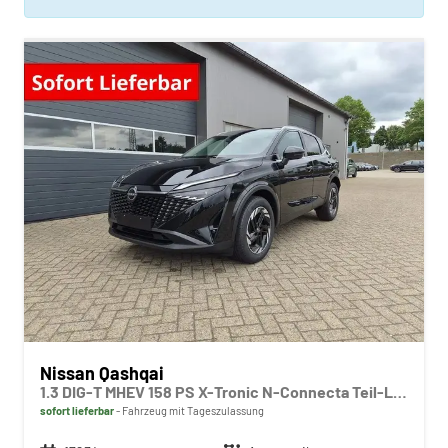
Nissan Qashqai
1.3 DIG-T MHEV 158 PS X-Tronic N-Connecta Teil-Leder PanoGlasdach Klimaautomatik Sitzheizung Lenkradheizung Navi ACC PDC v+h 360°Kamera DAB Bluetooth Touchscreen Apple CarPlay Android Auto 18"LM
sofort lieferbar
Fahrzeug mit Tageszulassung