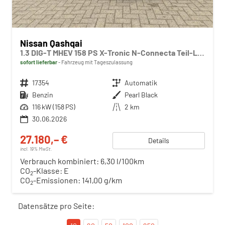
Nissan Qashqai
1.3 DIG-T MHEV 158 PS X-Tronic N-Connecta Teil-Leder PanoGlasdach Klimaautomatik Sitzheizung Lenkradheizung Navi ACC PDC v+h 360°Kamera DAB Bluetooth Touchscreen Apple CarPlay Android Auto 18"LM
sofort lieferbar
Fahrzeug mit Tageszulassung
Fahrzeugnr.
17354
Getriebe
Automatik
Kraftstoff
Benzin
Außenfarbe
Pearl Black
Leistung
116 kW (158 PS)
Kilometerstand
2 km
30.06.2026
27.180,– €
Details
incl. 19% MwSt.
Verbrauch kombiniert:
6,30 l/100km
CO
-Klasse:
E
2
CO
-Emissionen:
141,00 g/km
2
Datensätze pro Seite: