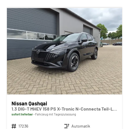
Nissan Qashqai
1.3 DIG-T MHEV 158 PS X-Tronic N-Connecta Teil-Leder PanoGlasdach Klimaautomatik Sitzheizung Lenkradheizung Navi ACC PDC v+h 360°Kamera DAB Bluetooth Touchscreen Apple CarPlay Android Auto 18"LM
sofort lieferbar
Fahrzeug mit Tageszulassung
Fahrzeugnr.
17236
Getriebe
Automatik