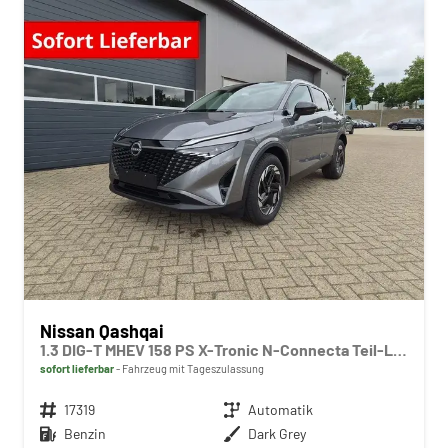
Nissan Qashqai
1.3 DIG-T MHEV 158 PS X-Tronic N-Connecta Teil-Leder PanoGlasdach Klimaautomatik Sitzheizung Lenkradheizung Navi ACC PDC v+h 360°Kamera DAB Bluetooth Touchscreen Apple CarPlay Android Auto 18"LM
sofort lieferbar
Fahrzeug mit Tageszulassung
Fahrzeugnr.
17319
Getriebe
Automatik
Kraftstoff
Benzin
Außenfarbe
Dark Grey