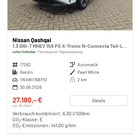
Nissan Qashqai
1.3 DIG-T MHEV 158 PS X-Tronic N-Connecta Teil-Leder PanoGlasdach Klimaautomatik Sitzheizung Lenkradheizung Navi ACC PDC v+h 360°Kamera DAB Bluetooth Touchscreen Apple CarPlay Android Auto 18"LM
sofort lieferbar
Fahrzeug mit Tageszulassung
Fahrzeugnr.
17262
Getriebe
Automatik
Kraftstoff
Benzin
Außenfarbe
Pearl White
Leistung
116 kW (158 PS)
Kilometerstand
2 km
30.06.2026
27.180,– €
Details
incl. 19% MwSt.
Verbrauch kombiniert:
6,30 l/100km
CO
-Klasse:
E
2
CO
-Emissionen:
141,00 g/km
2