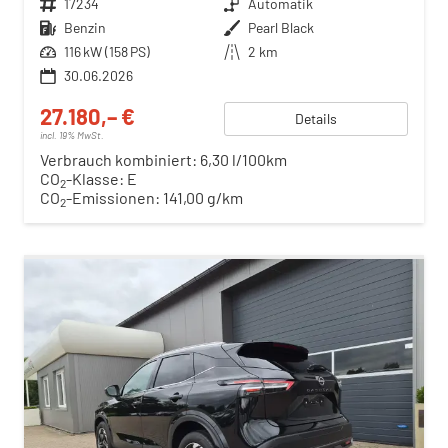
Fahrzeugnr.
17234
Getriebe
Automatik
Kraftstoff
Benzin
Außenfarbe
Pearl Black
Leistung
116 kW (158 PS)
Kilometerstand
2 km
30.06.2026
27.180,– €
Details
incl. 19% MwSt.
Verbrauch kombiniert:
6,30 l/100km
CO
-Klasse:
E
2
CO
-Emissionen:
141,00 g/km
2