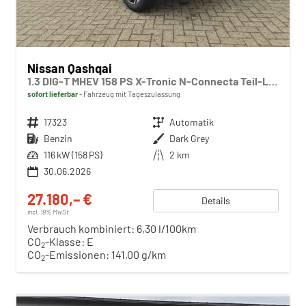
Nissan Qashqai
1.3 DIG-T MHEV 158 PS X-Tronic N-Connecta Teil-Leder PanoGlasdach Klimaautomatik Sitzheizung Lenkradheizung Navi ACC PDC v+h 360°Kamera DAB Bluetooth Touchscreen Apple CarPlay Android Auto 18"LM
sofort lieferbar
Fahrzeug mit Tageszulassung
Fahrzeugnr.
17323
Getriebe
Automatik
Kraftstoff
Benzin
Außenfarbe
Dark Grey
Leistung
116 kW (158 PS)
Kilometerstand
2 km
30.06.2026
27.180,– €
Details
incl. 19% MwSt.
Verbrauch kombiniert:
6,30 l/100km
CO
-Klasse:
E
2
CO
-Emissionen:
141,00 g/km
2