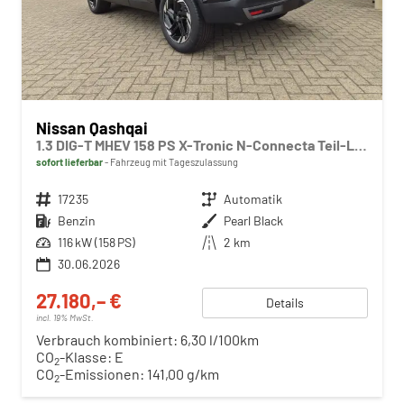
Nissan Qashqai
1.3 DIG-T MHEV 158 PS X-Tronic N-Connecta Teil-Leder PanoGlasdach Klimaautomatik Sitzheizung Lenkradheizung Navi ACC PDC v+h 360°Kamera DAB Bluetooth Touchscreen Apple CarPlay Android Auto 18"LM
sofort lieferbar
Fahrzeug mit Tageszulassung
Fahrzeugnr.
17235
Getriebe
Automatik
Kraftstoff
Benzin
Außenfarbe
Pearl Black
Leistung
116 kW (158 PS)
Kilometerstand
2 km
30.06.2026
27.180,– €
Details
incl. 19% MwSt.
Verbrauch kombiniert:
6,30 l/100km
CO
-Klasse:
E
2
CO
-Emissionen:
141,00 g/km
2