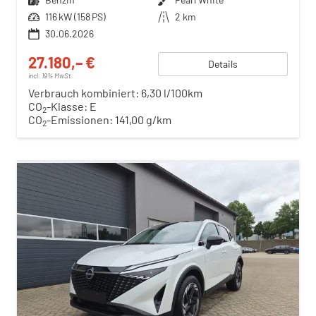
Leistung
116 kW (158 PS)
Kilometerstand
2 km
30.06.2026
27.180,– €
Details
incl. 19% MwSt.
Verbrauch kombiniert:
6,30 l/100km
CO
-Klasse:
E
2
CO
-Emissionen:
141,00 g/km
2