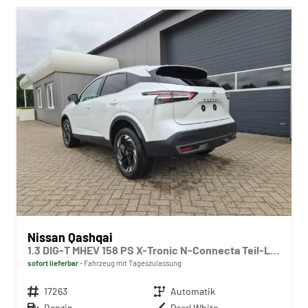
Nissan Qashqai
1.3 DIG-T MHEV 158 PS X-Tronic N-Connecta Teil-Leder PanoGlasdach Klimaautomatik Sitzheizung Lenkradheizung Navi ACC PDC v+h 360°Kamera DAB Bluetooth Touchscreen Apple CarPlay Android Auto 18"LM
sofort lieferbar
Fahrzeug mit Tageszulassung
Fahrzeugnr.
17263
Getriebe
Automatik
Kraftstoff
Benzin
Außenfarbe
Pearl White