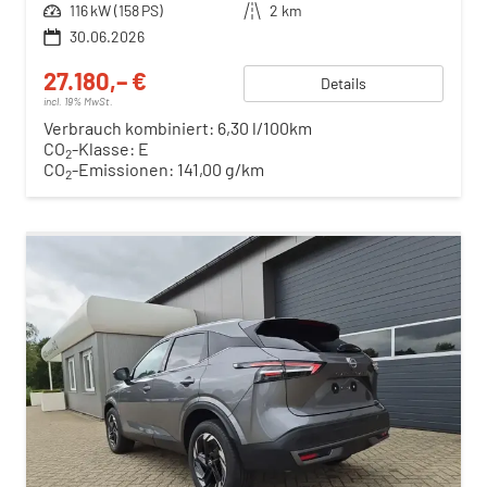
Leistung
116 kW (158 PS)
Kilometerstand
2 km
30.06.2026
27.180,– €
Details
incl. 19% MwSt.
Verbrauch kombiniert:
6,30 l/100km
CO
-Klasse:
E
2
CO
-Emissionen:
141,00 g/km
2