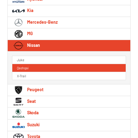
Kia
Mercedes-Benz
MG
Nissan
Juke
Qashqai
X-Trail
Peugeot
Seat
Skoda
Suzuki
Toyota