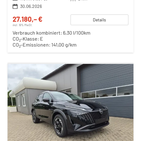
30.06.2026
27.180,– €
Details
incl. 19% MwSt.
Verbrauch kombiniert:
6,30 l/100km
CO
-Klasse:
E
2
CO
-Emissionen:
141,00 g/km
2