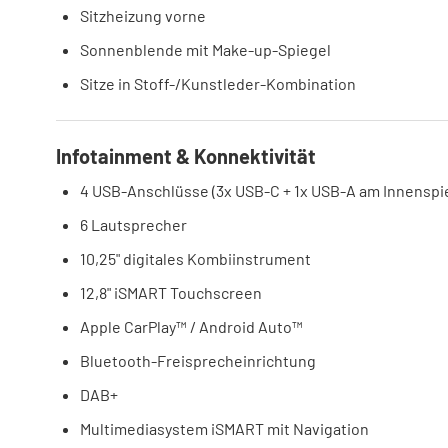
Sitzheizung vorne
Sonnenblende mit Make-up-Spiegel
Sitze in Stoff-/Kunstleder-Kombination
Infotainment & Konnektivität
4 USB-Anschlüsse (3x USB-C + 1x USB-A am Innenspi
6 Lautsprecher
10,25" digitales Kombiinstrument
12,8" iSMART Touchscreen
Apple CarPlay™ / Android Auto™
Bluetooth-Freisprecheinrichtung
DAB+
Multimediasystem iSMART mit Navigation