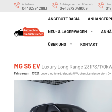
Autohaus
Anhängervertrieb & Verleih
Han
04462/942883
04462/2049009
017
ANGEBOTE DACIA
ANHÄNGERP
NEU- & LAGERWAGEN
ANHÄ
ÜBER UNS
KONTAKT
MG S5 EV
Luxury Long Range 231PS/170kW
Fahrzeugnr.
:
17021
, unverbindliche Lieferzeit:
5 Wochen
, Landesversion: DK