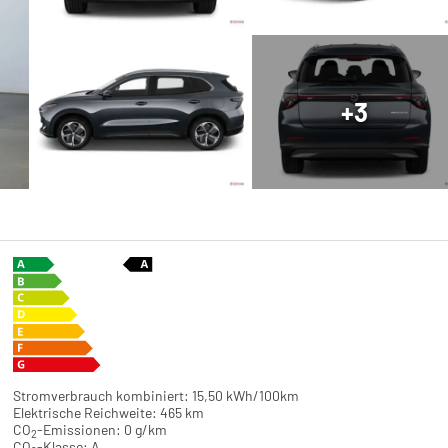
+3
Stromverbrauch kombiniert:
15,50 kWh/100km
Elektrische Reichweite:
465 km
CO
-Emissionen:
0 g/km
2
CO
-Klasse:
A