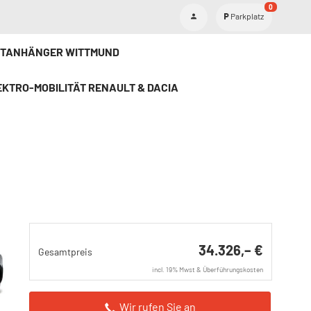
0
Parkplatz
ETANHÄNGER WITTMUND
KTRO-MOBILITÄT RENAULT & DACIA
34.326,– €
Gesamtpreis
incl. 19% Mwst & Überführungskosten
Wir rufen Sie an