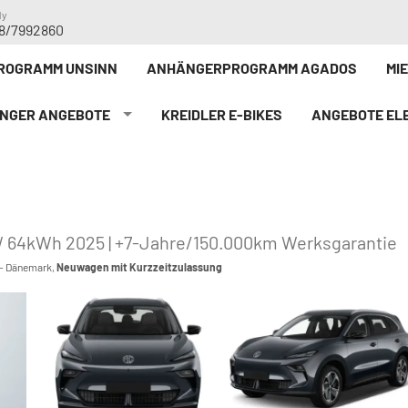
dy
8/7992860
ROGRAMM UNSINN
ANHÄNGERPROGRAMM AGADOS
MI
NGER ANGEBOTE
KREIDLER E-BIKE`S
ANGEBOTE ELE
 64kWh 2025 | +7-Jahre/150.000km Werksgarantie
 - Dänemark,
Neuwagen mit Kurzzeitzulassung