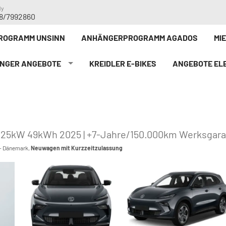
dy
8/7992860
ROGRAMM UNSINN
ANHÄNGERPROGRAMM AGADOS
MI
NGER ANGEBOTE
KREIDLER E-BIKE`S
ANGEBOTE ELE
125kW 49kWh 2025 | +7-Jahre/150.000km Werksgara
 - Dänemark,
Neuwagen mit Kurzzeitzulassung