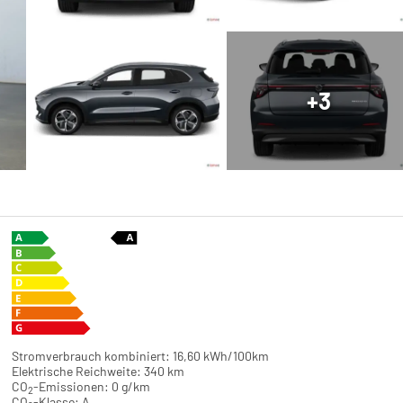
+3
Stromverbrauch kombiniert:
16,60 kWh/100km
Elektrische Reichweite:
340 km
CO
-Emissionen:
0 g/km
2
CO
-Klasse:
A