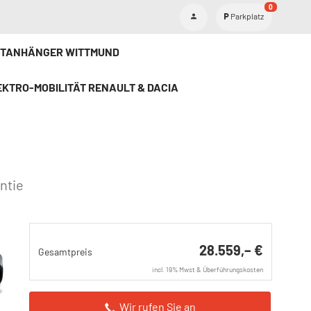
0
Parkplatz
ETANHÄNGER WITTMUND
KTRO-MOBILITÄT RENAULT & DACIA
ntie
28.559,– €
Gesamtpreis
incl. 19% Mwst & Überführungskosten
Wir rufen Sie an