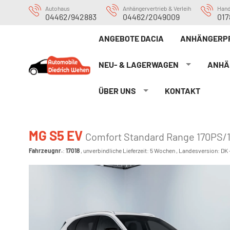
Autohaus
Anhängervertrieb & Verleih
Han
04462/942883
04462/2049009
017
ANGEBOTE DACIA
ANHÄNGERP
NEU- & LAGERWAGEN
ANHÄ
ÜBER UNS
KONTAKT
MG S5 EV
Comfort Standard Range 170PS/
Fahrzeugnr.
:
17018
, unverbindliche Lieferzeit:
5 Wochen
, Landesversion: DK