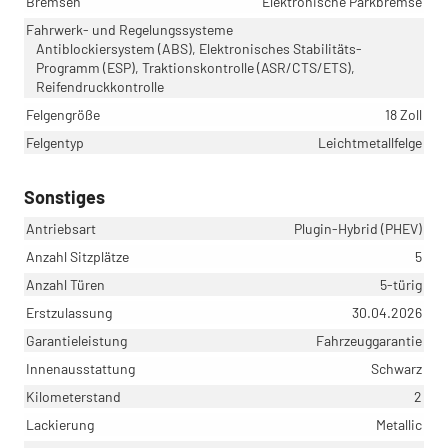
Bremsen
Elektronische Parkbremse
Fahrwerk- und Regelungssysteme
Antiblockiersystem (ABS), Elektronisches Stabilitäts-
Programm (ESP), Traktionskontrolle (ASR/CTS/ETS),
Reifendruckkontrolle
Felgengröße
18 Zoll
Felgentyp
Leichtmetallfelge
Sonstiges
Antriebsart
Plugin-Hybrid (PHEV)
Anzahl Sitzplätze
5
Anzahl Türen
5-türig
Erstzulassung
30.04.2026
Garantieleistung
Fahrzeuggarantie
Innenausstattung
Schwarz
Kilometerstand
2
Lackierung
Metallic