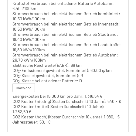
Kraftstoffverbrauch bei entladener Batterie Autobahn:
6,40 l/100km
Stromverbrauch bei rein elektrischem Betrieb kombiniert:
10,50 kWh/100km
Stromverbrauch bei rein elektrischem Betrieb Innenstadt:
10,50 kWh/100km
Stromverbrauch bei rein elektrischem Betrieb Stadtrand:
18,40 kWh/100km
Stromverbrauch bei rein elektrischem Betrieb Landstraße:
16,80 kWh/100km
Stromverbrauch bei rein elektrischem Betrieb Autobahn:
26,70 kWh/100km
Elektrische Reichweite (EAER):
66 km
CO
-Emissionen (gewichtet, kombiniert):
60,00 g/km
2
CO
-Klasse (gewichtet, kombiniert):
B
2
CO
-Klasse bei entladener Batterie:
D
2
Download
Energiekosten bei 15.000 km pro Jahr:
1.316,54 €
CO2 Kosten (niedrig)
:
540,- €
(Kosten Durchschnitt 10 Jahre)
CO2 Kosten (mittel)
:
(Kosten Durchschnitt 10 Jahre)
1.282,50 €
CO2 Kosten (hoch)
:
1.980,- €
(Kosten Durchschnitt 10 Jahre)
Jahressteuer:
50,- €