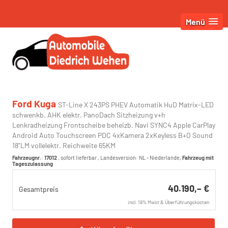
Menü
Ford Kuga
ST-Line X 243PS PHEV Automatik HuD Matrix-LED
schwenkb. AHK elektr. PanoDach Sitzheizung v+h
Lenkradheizung Frontscheibe beheizb. Navi SYNC4 Apple CarPlay
Android Auto Touchscreen PDC 4xKamera 2xKeyless B+O Sound
18"LM vollelektr. Reichweite 65KM
Fahrzeugnr.
:
17012
,
sofort lieferbar
, Landesversion: NL - Niederlande,
Fahrzeug mit
Tageszulassung
40.190,– €
Gesamtpreis
incl. 19% Mwst & Überführungskosten