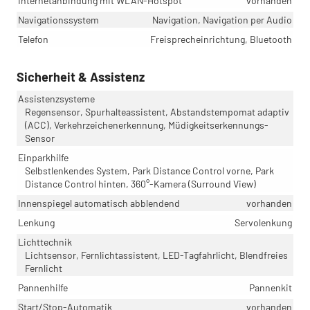
Internetanbindung mit WLAN-Hotspot
vorhanden
Navigationssystem
Navigation, Navigation per Audio
Telefon
Freisprecheinrichtung, Bluetooth
Sicherheit & Assistenz
Assistenzsysteme
Regensensor, Spurhalteassistent, Abstandstempomat adaptiv
(ACC), Verkehrzeichenerkennung, Müdigkeitserkennungs-
Sensor
Einparkhilfe
Selbstlenkendes System, Park Distance Control vorne, Park
Distance Control hinten, 360°-Kamera (Surround View)
Innenspiegel automatisch abblendend
vorhanden
Lenkung
Servolenkung
Lichttechnik
Lichtsensor, Fernlichtassistent, LED-Tagfahrlicht, Blendfreies
Fernlicht
Pannenhilfe
Pannenkit
Start/Stop-Automatik
vorhanden