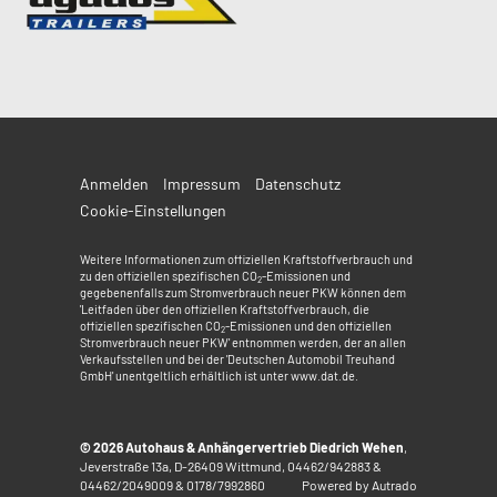
Anmelden
Impressum
Datenschutz
Cookie-Einstellungen
Weitere Informationen zum offiziellen Kraftstoffverbrauch und
zu den offiziellen spezifischen CO
-Emissionen und
2
gegebenenfalls zum Stromverbrauch neuer PKW können dem
'Leitfaden über den offiziellen Kraftstoffverbrauch, die
offiziellen spezifischen CO
-Emissionen und den offiziellen
2
Stromverbrauch neuer PKW' entnommen werden, der an allen
Verkaufsstellen und bei der 'Deutschen Automobil Treuhand
GmbH' unentgeltlich erhältlich ist unter www.dat.de.
© 2026
Autohaus & Anhängervertrieb Diedrich Wehen
,
Jeverstraße 13a
,
D-26409
Wittmund,
04462/942883 &
04462/2049009 & 0178/7992860
Powered by Autrado