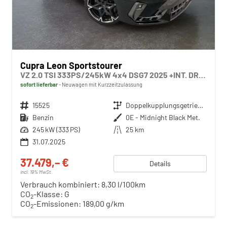
Cupra Leon Sportstourer
VZ 2.0 TSI 333PS/245kW 4x4 DSG7 2025 +INT. DRIVE+MATRIX+AHK+Erweiterte Garantie.
sofort lieferbar
Neuwagen mit Kurzzeitzulassung
Fahrzeugnr.
15525
Getriebe
Doppelkupplungsgetriebe (DSG)
Kraftstoff
Benzin
Außenfarbe
0E - Midnight Black Met.
Leistung
245 kW (333 PS)
Kilometerstand
25 km
31.07.2025
37.479,– €
Details
incl. 19% MwSt.
Verbrauch kombiniert:
8,30 l/100km
CO
-Klasse:
G
2
CO
-Emissionen:
189,00 g/km
2