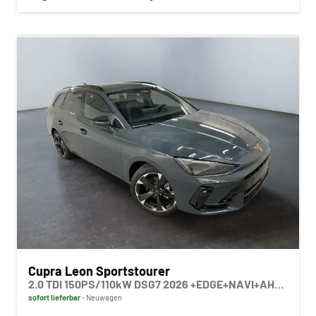
Cupra Leon Sportstourer
2.0 TDI 150PS/110kW DSG7 2026 +EDGE+NAVI+AHK+MATRIX+360+DYNAMIC DESIGN+INTELLIGENT DRIVE+
sofort lieferbar
Neuwagen