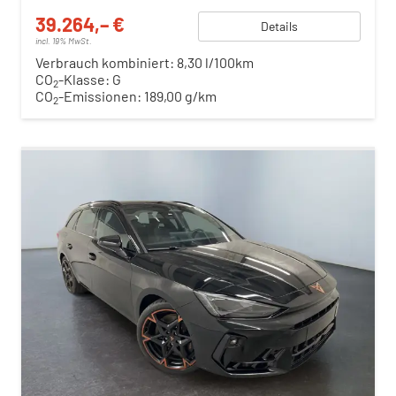
39.264,– €
Details
incl. 19% MwSt.
Verbrauch kombiniert:
8,30 l/100km
CO
-Klasse:
G
2
CO
-Emissionen:
189,00 g/km
2