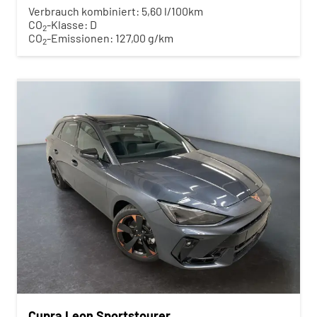
Verbrauch kombiniert:
5,60 l/100km
CO
-Klasse:
D
2
CO
-Emissionen:
127,00 g/km
2
Cupra Leon Sportstourer