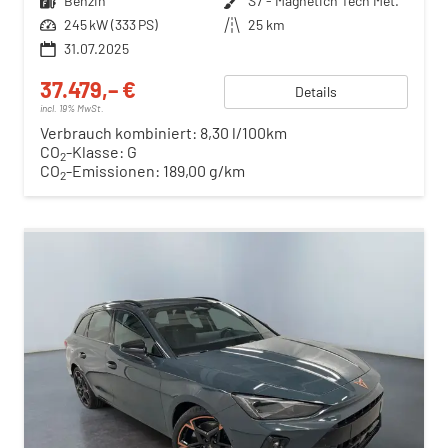
Kraftstoff
Benzin
Außenfarbe
S7 - Magnetich Tech Met.
Leistung
245 kW (333 PS)
Kilometerstand
25 km
31.07.2025
37.479,– €
Details
incl. 19% MwSt.
Verbrauch kombiniert:
8,30 l/100km
CO
-Klasse:
G
2
CO
-Emissionen:
189,00 g/km
2