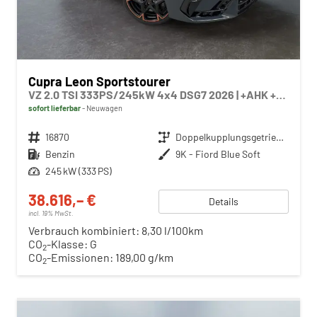
Cupra Leon Sportstourer
VZ 2.0 TSI 333PS/245kW 4x4 DSG7 2026 | +AHK +NAVI +Matrix +Immersive +5J Erw. Garantie
sofort lieferbar
Neuwagen
Fahrzeugnr.
16870
Getriebe
Doppelkupplungsgetriebe (DSG)
Kraftstoff
Benzin
Außenfarbe
9K - Fiord Blue Soft
Leistung
245 kW (333 PS)
38.616,– €
Details
incl. 19% MwSt.
Verbrauch kombiniert:
8,30 l/100km
CO
-Klasse:
G
2
CO
-Emissionen:
189,00 g/km
2