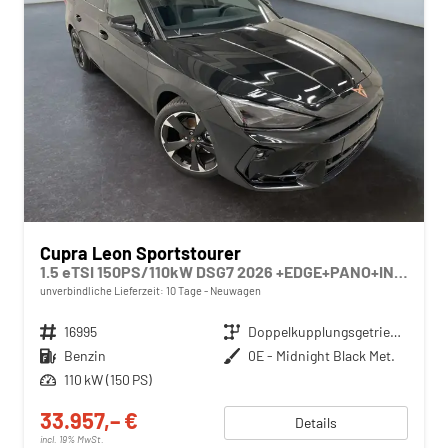
Cupra Leon Sportstourer
1.5 eTSI 150PS/110kW DSG7 2026 +EDGE+PANO+INTELLIGENT DRIVE
unverbindliche Lieferzeit:
10 Tage
Neuwagen
Fahrzeugnr.
16995
Getriebe
Doppelkupplungsgetriebe (DSG)
Kraftstoff
Benzin
Außenfarbe
0E - Midnight Black Met.
Leistung
110 kW (150 PS)
33.957,– €
Details
incl. 19% MwSt.