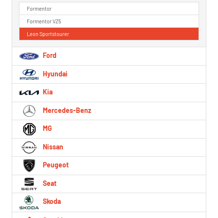
Formentor
Formentor VZ5
Leon Sportstourer
Ford
Hyundai
Kia
Mercedes-Benz
MG
Nissan
Peugeot
Seat
Skoda