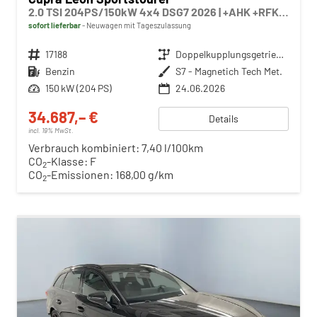
2.0 TSI 204PS/150kW 4x4 DSG7 2026 | +AHK +RFK +El.Hecklappe +CUPRA HD Matrix +NAVI +5J Erw. Garantie - RESERIVERT
sofort lieferbar
Neuwagen mit Tageszulassung
Fahrzeugnr.
17188
Getriebe
Doppelkupplungsgetriebe (DSG)
Kraftstoff
Benzin
Außenfarbe
S7 - Magnetich Tech Met.
Leistung
150 kW (204 PS)
24.06.2026
34.687,– €
Details
incl. 19% MwSt.
Verbrauch kombiniert:
7,40 l/100km
CO
-Klasse:
F
2
CO
-Emissionen:
168,00 g/km
2