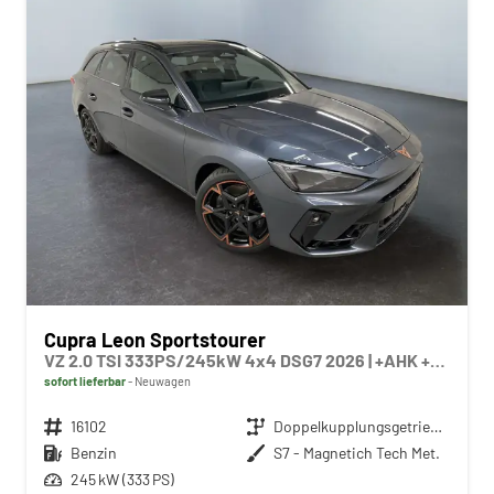
Cupra Leon Sportstourer
VZ 2.0 TSI 333PS/245kW 4x4 DSG7 2026 | +AHK +NAVI +Matrix +Immersive +5J Erw. Garantie
sofort lieferbar
Neuwagen
Fahrzeugnr.
16102
Getriebe
Doppelkupplungsgetriebe (DSG)
Kraftstoff
Benzin
Außenfarbe
S7 - Magnetich Tech Met.
Leistung
245 kW (333 PS)