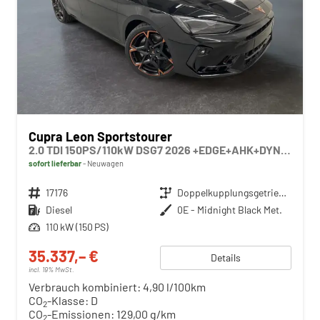
Cupra Leon Sportstourer
2.0 TDI 150PS/110kW DSG7 2026 +EDGE+AHK+DYNAMIC DESIGN+INTEL. DRIVE+ERW. GARANTIE+NOTRAD
sofort lieferbar
Neuwagen
Fahrzeugnr.
17176
Getriebe
Doppelkupplungsgetriebe (DSG)
Kraftstoff
Diesel
Außenfarbe
0E - Midnight Black Met.
Leistung
110 kW (150 PS)
35.337,– €
Details
incl. 19% MwSt.
Verbrauch kombiniert:
4,90 l/100km
CO
-Klasse:
D
2
CO
-Emissionen:
129,00 g/km
2