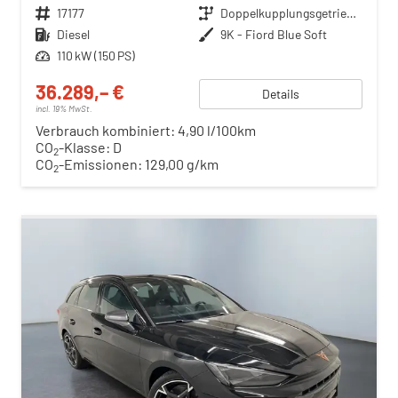
Fahrzeugnr.
17177
Getriebe
Doppelkupplungsgetriebe (DSG)
Kraftstoff
Diesel
Außenfarbe
9K - Fiord Blue Soft
Leistung
110 kW (150 PS)
36.289,– €
Details
incl. 19% MwSt.
Verbrauch kombiniert:
4,90 l/100km
CO
-Klasse:
D
2
CO
-Emissionen:
129,00 g/km
2