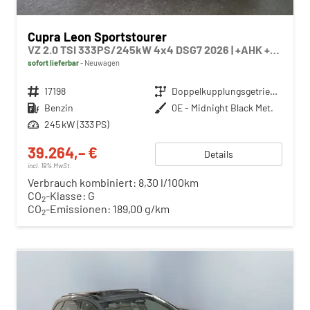
Cupra Leon Sportstourer
VZ 2.0 TSI 333PS/245kW 4x4 DSG7 2026 | +AHK +NAVI +Matrix +Immersive +5J Erw. Garantie
sofort lieferbar
Neuwagen
Fahrzeugnr.
17198
Getriebe
Doppelkupplungsgetriebe (DSG)
Kraftstoff
Benzin
Außenfarbe
0E - Midnight Black Met.
Leistung
245 kW (333 PS)
39.264,– €
Details
incl. 19% MwSt.
Verbrauch kombiniert:
8,30 l/100km
CO
-Klasse:
G
2
CO
-Emissionen:
189,00 g/km
2