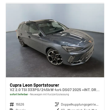
Cupra Leon Sportstourer
VZ 2.0 TSI 333PS/245kW 4x4 DSG7 2025 +INT. DRIVE+MATRIX+AHK+Erweiterte Garantie.
sofort lieferbar
Neuwagen mit Kurzzeitzulassung
Fahrzeugnr.
15526
Getriebe
Doppelkupplungsgetriebe (DSG)