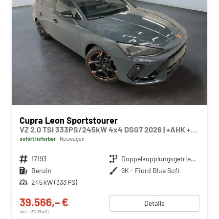
Cupra Leon Sportstourer
VZ 2.0 TSI 333PS/245kW 4x4 DSG7 2026 | +AHK +PANO +NAVI +Matrix +Immersive +5J Erw. Garantie
sofort lieferbar
Neuwagen
Fahrzeugnr.
17193
Getriebe
Doppelkupplungsgetriebe (DSG)
Kraftstoff
Benzin
Außenfarbe
9K - Fiord Blue Soft
Leistung
245 kW (333 PS)
39.566,– €
Details
incl. 19% MwSt.