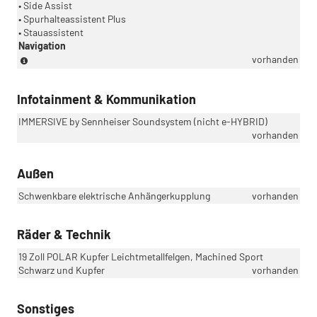
• Side Assist
• Spurhalteassistent Plus
• Stauassistent
Navigation
(Paket
vorhanden
ist
nicht
Infotainment & Kommunikation
bestellbar)
IMMERSIVE by Sennheiser Soundsystem (nicht e-HYBRID)
vorhanden
Außen
Schwenkbare elektrische Anhängerkupplung
vorhanden
Räder & Technik
19 Zoll POLAR Kupfer Leichtmetallfelgen, Machined Sport
Schwarz und Kupfer
vorhanden
Sonstiges