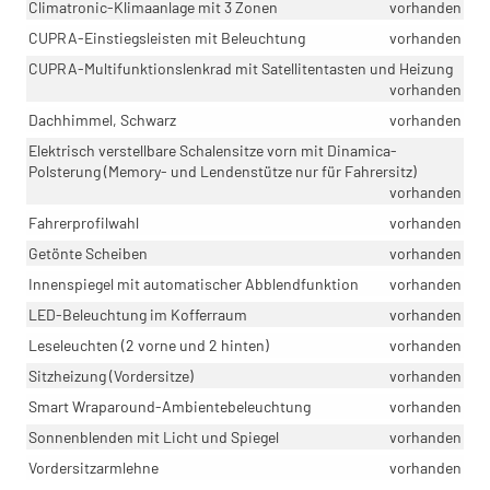
Climatronic-Klimaanlage mit 3 Zonen
vorhanden
CUPRA-Einstiegsleisten mit Beleuchtung
vorhanden
CUPRA-Multifunktionslenkrad mit Satellitentasten und Heizung
vorhanden
Dachhimmel, Schwarz
vorhanden
Elektrisch verstellbare Schalensitze vorn mit Dinamica-
Polsterung (Memory- und Lendenstütze nur für Fahrersitz)
vorhanden
Fahrerprofilwahl
vorhanden
Getönte Scheiben
vorhanden
Innenspiegel mit automatischer Abblendfunktion
vorhanden
LED-Beleuchtung im Kofferraum
vorhanden
Leseleuchten (2 vorne und 2 hinten)
vorhanden
Sitzheizung (Vordersitze)
vorhanden
Smart Wraparound-Ambientebeleuchtung
vorhanden
Sonnenblenden mit Licht und Spiegel
vorhanden
Vordersitzarmlehne
vorhanden