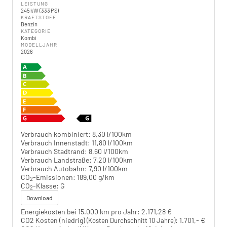
LEISTUNG
245 kW (333 PS)
KRAFTSTOFF
Benzin
KATEGORIE
Kombi
MODELLJAHR
2026
Verbrauch kombiniert:
8,30 l/100km
Verbrauch Innenstadt:
11,80 l/100km
Verbrauch Stadtrand:
8,60 l/100km
Verbrauch Landstraße:
7,20 l/100km
Verbrauch Autobahn:
7,90 l/100km
CO
-Emissionen:
189,00 g/km
2
CO
-Klasse:
G
2
Download
Energiekosten bei 15.000 km pro Jahr:
2.171,28 €
CO2 Kosten (niedrig)
:
1.701,- €
(Kosten Durchschnitt 10 Jahre)