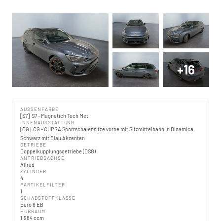
+16
AUSSENFARBE
S7
S7 - Magnetich Tech Met.
INNENAUSSTATTUNG
CG
CG - CUPRA Sportschalensitze vorne mit Sitzmittelbahn in Dinamica,
Schwarz mit Blau Akzenten
GETRIEBE
Doppelkupplungsgetriebe (DSG)
ANTRIEBSACHSE
Allrad
ZYLINDER
4
PARTIKELFILTER
1
SCHADSTOFFKLASSE
Euro 6 EB
HUBRAUM
1.984 ccm