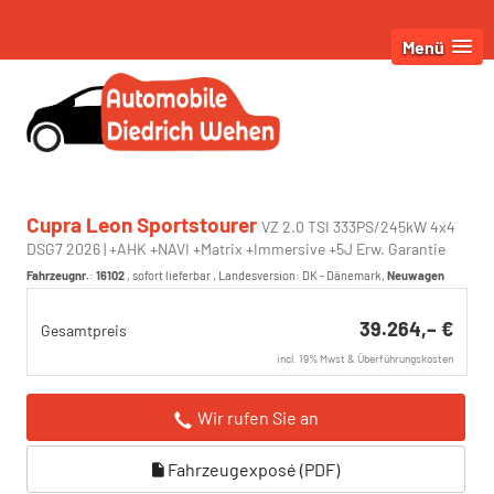
Menü
Cupra Leon Sportstourer
VZ 2.0 TSI 333PS/245kW 4x4
DSG7 2026 | +AHK +NAVI +Matrix +Immersive +5J Erw. Garantie
Fahrzeugnr.
:
16102
,
sofort lieferbar
, Landesversion: DK - Dänemark,
Neuwagen
39.264,– €
Gesamtpreis
incl. 19% Mwst & Überführungskosten
Wir rufen Sie an
Fahrzeugexposé (PDF)