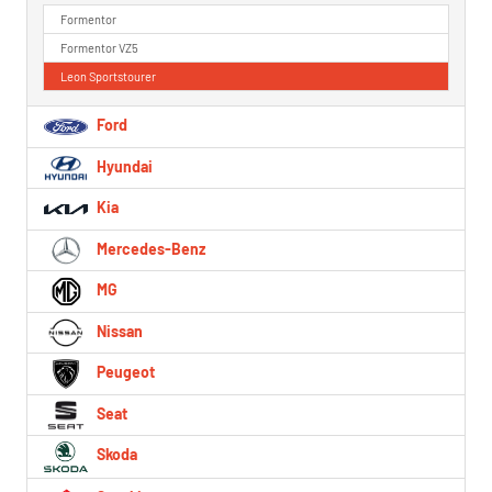
Formentor
Formentor VZ5
Leon Sportstourer
Ford
Hyundai
Kia
Mercedes-Benz
MG
Nissan
Peugeot
Seat
Skoda