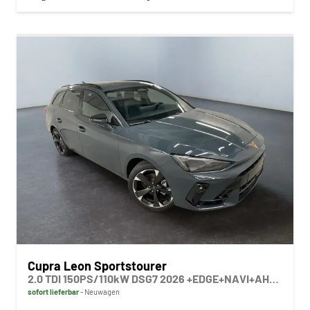
Cupra Leon Sportstourer
2.0 TDI 150PS/110kW DSG7 2026 +EDGE+NAVI+AHK+MATRIX+360+DYNAMIC DESIGN+INTELLIGENT DRIVE+
sofort lieferbar
Neuwagen