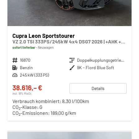
Cupra Leon Sportstourer
VZ 2.0 TSI 333PS/245kW 4x4 DSG7 2026 | +AHK +NAVI +Matrix +Immersive +5J Erw. Garantie
sofort lieferbar
Neuwagen
Fahrzeugnr.
16870
Getriebe
Doppelkupplungsgetriebe (DSG)
Kraftstoff
Benzin
Außenfarbe
9K - Fiord Blue Soft
Leistung
245 kW (333 PS)
38.616,– €
Details
incl. 19% MwSt.
Verbrauch kombiniert:
8,30 l/100km
CO
-Klasse:
G
2
CO
-Emissionen:
189,00 g/km
2