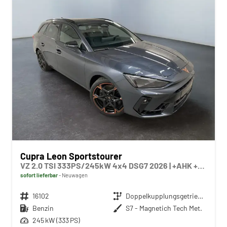
Cupra Leon Sportstourer
VZ 2.0 TSI 333PS/245kW 4x4 DSG7 2026 | +AHK +NAVI +Matrix +Immersive +5J Erw. Garantie
sofort lieferbar
Neuwagen
Fahrzeugnr.
16102
Getriebe
Doppelkupplungsgetriebe (DSG)
Kraftstoff
Benzin
Außenfarbe
S7 - Magnetich Tech Met.
Leistung
245 kW (333 PS)