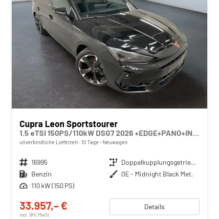
Cupra Leon Sportstourer
1.5 eTSI 150PS/110kW DSG7 2026 +EDGE+PANO+INTELLIGENT DRIVE
unverbindliche Lieferzeit:
10 Tage
Neuwagen
Fahrzeugnr.
16995
Getriebe
Doppelkupplungsgetriebe (DSG)
Kraftstoff
Benzin
Außenfarbe
0E - Midnight Black Met.
Leistung
110 kW (150 PS)
33.957,– €
Details
incl. 19% MwSt.