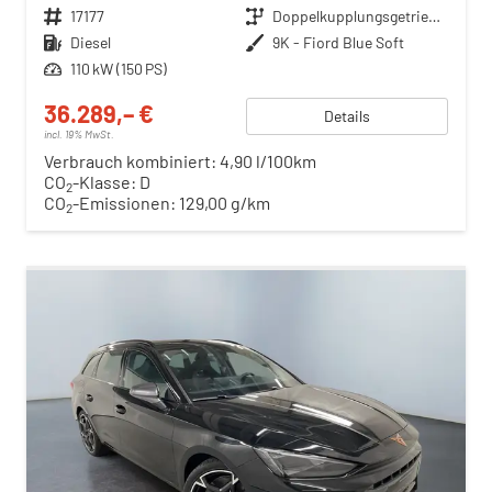
Fahrzeugnr.
17177
Getriebe
Doppelkupplungsgetriebe (DSG)
Kraftstoff
Diesel
Außenfarbe
9K - Fiord Blue Soft
Leistung
110 kW (150 PS)
36.289,– €
Details
incl. 19% MwSt.
Verbrauch kombiniert:
4,90 l/100km
CO
-Klasse:
D
2
CO
-Emissionen:
129,00 g/km
2