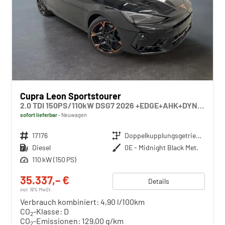
Cupra Leon Sportstourer
2.0 TDI 150PS/110kW DSG7 2026 +EDGE+AHK+DYNAMIC DESIGN+INTEL. DRIVE+ERW. GARANTIE+NOTRAD
sofort lieferbar
Neuwagen
Fahrzeugnr.
17176
Getriebe
Doppelkupplungsgetriebe (DSG)
Kraftstoff
Diesel
Außenfarbe
0E - Midnight Black Met.
Leistung
110 kW (150 PS)
35.337,– €
Details
incl. 19% MwSt.
Verbrauch kombiniert:
4,90 l/100km
CO
-Klasse:
D
2
CO
-Emissionen:
129,00 g/km
2