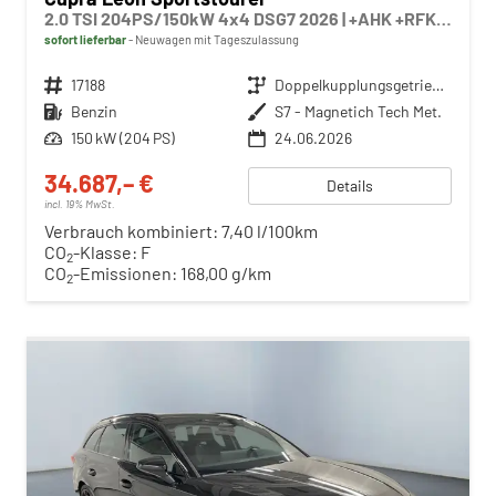
2.0 TSI 204PS/150kW 4x4 DSG7 2026 | +AHK +RFK +El.Hecklappe +CUPRA HD Matrix +NAVI +5J Erw. Garantie - RESERIVERT
sofort lieferbar
Neuwagen mit Tageszulassung
Fahrzeugnr.
17188
Getriebe
Doppelkupplungsgetriebe (DSG)
Kraftstoff
Benzin
Außenfarbe
S7 - Magnetich Tech Met.
Leistung
150 kW (204 PS)
24.06.2026
34.687,– €
Details
incl. 19% MwSt.
Verbrauch kombiniert:
7,40 l/100km
CO
-Klasse:
F
2
CO
-Emissionen:
168,00 g/km
2