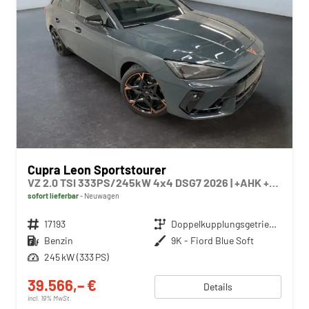
Cupra Leon Sportstourer
VZ 2.0 TSI 333PS/245kW 4x4 DSG7 2026 | +AHK +PANO +NAVI +Matrix +Immersive +5J Erw. Garantie
sofort lieferbar
Neuwagen
Fahrzeugnr.
17193
Getriebe
Doppelkupplungsgetriebe (DSG)
Kraftstoff
Benzin
Außenfarbe
9K - Fiord Blue Soft
Leistung
245 kW (333 PS)
39.566,– €
Details
incl. 19% MwSt.