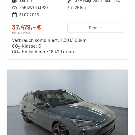
Kraftstoff
Benzin
Außenfarbe
S7 - Magnetich Tech Met.
Leistung
245 kW (333 PS)
Kilometerstand
25 km
31.07.2025
37.479,– €
Details
incl. 19% MwSt.
Verbrauch kombiniert:
8,30 l/100km
CO
-Klasse:
G
2
CO
-Emissionen:
189,00 g/km
2