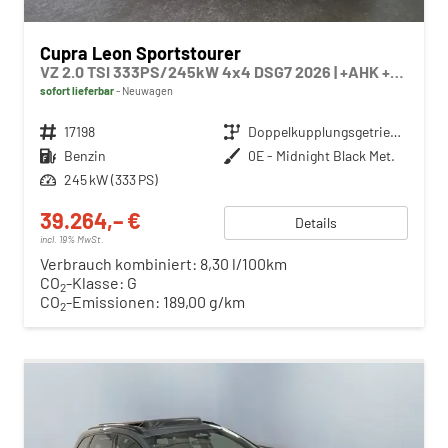
Cupra Leon Sportstourer
VZ 2.0 TSI 333PS/245kW 4x4 DSG7 2026 | +AHK +NAVI +Matrix +Immersive +5J Erw. Garantie
sofort lieferbar
Neuwagen
Fahrzeugnr.
17198
Getriebe
Doppelkupplungsgetriebe (DSG)
Kraftstoff
Benzin
Außenfarbe
0E - Midnight Black Met.
Leistung
245 kW (333 PS)
39.264,– €
Details
incl. 19% MwSt.
Verbrauch kombiniert:
8,30 l/100km
CO
-Klasse:
G
2
CO
-Emissionen:
189,00 g/km
2