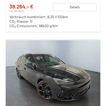
39.264,– €
Details
incl. 19% MwSt.
Verbrauch kombiniert:
8,30 l/100km
CO
-Klasse:
G
2
CO
-Emissionen:
189,00 g/km
2