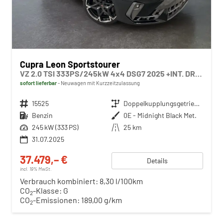
Cupra Leon Sportstourer
VZ 2.0 TSI 333PS/245kW 4x4 DSG7 2025 +INT. DRIVE+MATRIX+AHK+Erweiterte Garantie.
sofort lieferbar
Neuwagen mit Kurzzeitzulassung
Fahrzeugnr.
15525
Getriebe
Doppelkupplungsgetriebe (DSG)
Kraftstoff
Benzin
Außenfarbe
0E - Midnight Black Met.
Leistung
245 kW (333 PS)
Kilometerstand
25 km
31.07.2025
37.479,– €
Details
incl. 19% MwSt.
Verbrauch kombiniert:
8,30 l/100km
CO
-Klasse:
G
2
CO
-Emissionen:
189,00 g/km
2