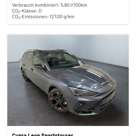
Verbrauch kombiniert:
5,60 l/100km
CO
-Klasse:
D
2
CO
-Emissionen:
127,00 g/km
2
Cupra Leon Sportstourer