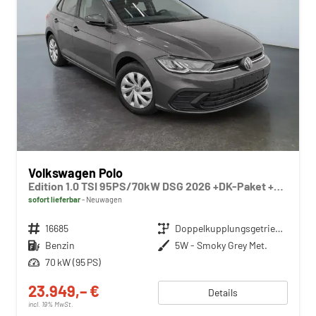
Volkswagen Polo
Edition 1.0 TSI 95PS/70kW DSG 2026 +DK-Paket +RFK +Getönte Heckscheiben +TravelAssist +LED
sofort lieferbar
Neuwagen
Fahrzeugnr.
16685
Getriebe
Doppelkupplungsgetriebe (DSG)
Kraftstoff
Benzin
Außenfarbe
5W - Smoky Grey Met.
Leistung
70 kW (95 PS)
23.949,– €
Details
incl. 19% MwSt.