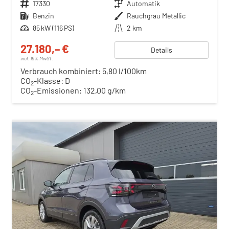
Fahrzeugnr.
17330
Getriebe
Automatik
Kraftstoff
Benzin
Außenfarbe
Rauchgrau Metallic
Leistung
85 kW (116 PS)
Kilometerstand
2 km
27.180,– €
Details
incl. 19% MwSt.
Verbrauch kombiniert:
5,80 l/100km
CO
-Klasse:
D
2
CO
-Emissionen:
132,00 g/km
2