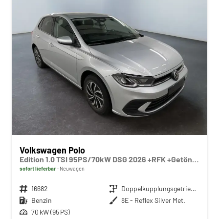
Volkswagen Polo
Edition 1.0 TSI 95PS/70kW DSG 2026 +RFK +Getönte Heckscheiben +TravelAssist +LED
sofort lieferbar
Neuwagen
Fahrzeugnr.
16682
Getriebe
Doppelkupplungsgetriebe (DSG)
Kraftstoff
Benzin
Außenfarbe
8E - Reflex Silver Met.
Leistung
70 kW (95 PS)