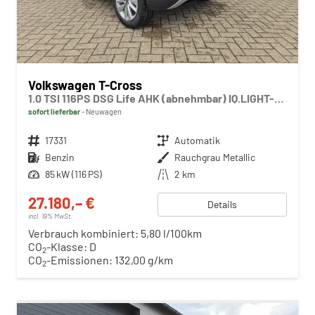
Volkswagen T-Cross
1.0 TSI 116PS DSG Life AHK (abnehmbar) IQ.LIGHT-LED-Matrix Sitzheizung Rückf.Kamera Klimaautomatik Abstandstempomat Apple CarPlay Android Auto
sofort lieferbar
Neuwagen
Fahrzeugnr.
17331
Getriebe
Automatik
Kraftstoff
Benzin
Außenfarbe
Rauchgrau Metallic
Leistung
85 kW (116 PS)
Kilometerstand
2 km
27.180,– €
Details
incl. 19% MwSt.
Verbrauch kombiniert:
5,80 l/100km
CO
-Klasse:
D
2
CO
-Emissionen:
132,00 g/km
2