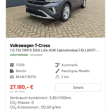
Volkswagen T-Cross
1.0 TSI 116PS DSG Life AHK (abnehmbar) IQ.LIGHT-LED-Matrix Sitzheizung Rückf.Kamera Klimaautomatik Abstandstempomat Apple CarPlay Android Auto
sofort lieferbar
Neuwagen
Fahrzeugnr.
17329
Getriebe
Automatik
Kraftstoff
Benzin
Außenfarbe
Rauchgrau Metallic
Leistung
85 kW (116 PS)
Kilometerstand
2 km
27.180,– €
Details
incl. 19% MwSt.
Verbrauch kombiniert:
5,80 l/100km
CO
-Klasse:
D
2
CO
-Emissionen:
132,00 g/km
2