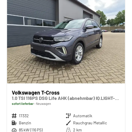
Volkswagen T-Cross
1.0 TSI 116PS DSG Life AHK (abnehmbar) IQ.LIGHT-LED-Matrix Sitzheizung Rückf.Kamera Klimaautomatik Abstandstempomat Apple CarPlay Android Auto
sofort lieferbar
Neuwagen
Fahrzeugnr.
17332
Getriebe
Automatik
Kraftstoff
Benzin
Außenfarbe
Rauchgrau Metallic
Leistung
85 kW (116 PS)
Kilometerstand
2 km