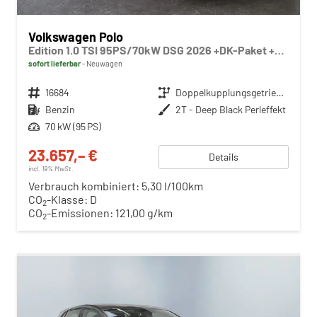
Volkswagen Polo
Edition 1.0 TSI 95PS/70kW DSG 2026 +DK-Paket +RFK +Getönte Heckscheiben +TravelAssist +LED
sofort lieferbar
Neuwagen
Fahrzeugnr.
16684
Getriebe
Doppelkupplungsgetriebe (DSG)
Kraftstoff
Benzin
Außenfarbe
2T - Deep Black Perleffekt
Leistung
70 kW (95 PS)
23.657,– €
Details
incl. 19% MwSt.
Verbrauch kombiniert:
5,30 l/100km
CO
-Klasse:
D
2
CO
-Emissionen:
121,00 g/km
2