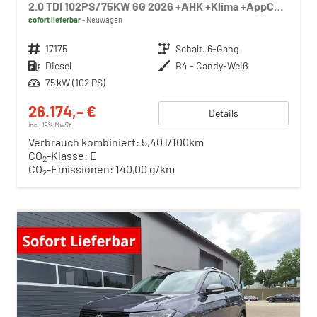
2.0 TDI 102PS/75KW 6G 2026 +AHK +Klima +AppConnect +PDC +FrontAssist +LaneAssist +Tempomat +Verkehrszeichen +GJR +10"Touch
sofort lieferbar
Neuwagen
Fahrzeugnr.
17175
Getriebe
Schalt. 6-Gang
Kraftstoff
Diesel
Außenfarbe
B4 - Candy-Weiß
Leistung
75 kW (102 PS)
26.174,– €
Details
incl. 19% MwSt.
Verbrauch kombiniert:
5,40 l/100km
CO
-Klasse:
E
2
CO
-Emissionen:
140,00 g/km
2