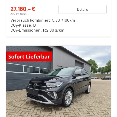
27.180,– €
Details
incl. 19% MwSt.
Verbrauch kombiniert:
5,80 l/100km
CO
-Klasse:
D
2
CO
-Emissionen:
132,00 g/km
2