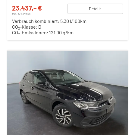
23.437,– €
Details
incl. 19% MwSt.
Verbrauch kombiniert:
5,30 l/100km
CO
-Klasse:
D
2
CO
-Emissionen:
121,00 g/km
2