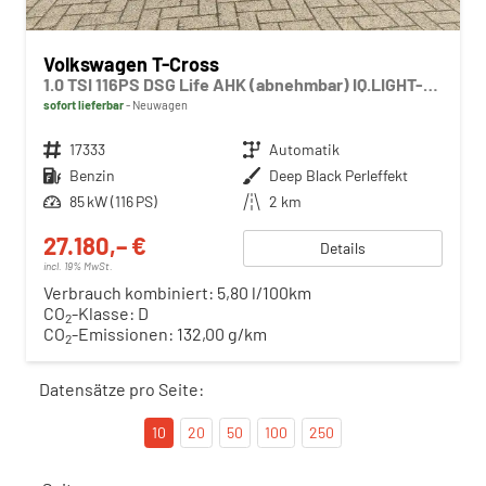
Volkswagen T-Cross
1.0 TSI 116PS DSG Life AHK (abnehmbar) IQ.LIGHT-LED-Matrix Sitzheizung Rückf.Kamera Klimaautomatik Abstandstempomat Apple CarPlay Android Auto
sofort lieferbar
Neuwagen
Fahrzeugnr.
17333
Getriebe
Automatik
Kraftstoff
Benzin
Außenfarbe
Deep Black Perleffekt
Leistung
85 kW (116 PS)
Kilometerstand
2 km
27.180,– €
Details
incl. 19% MwSt.
Verbrauch kombiniert:
5,80 l/100km
CO
-Klasse:
D
2
CO
-Emissionen:
132,00 g/km
2
Datensätze pro Seite:
10
20
50
100
250