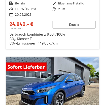
Kraftstoff
Benzin
Außenfarbe
Blueflame Metallic
Leistung
110 kW (150 PS)
Kilometerstand
2 km
20.03.2026
24.940,– €
Details
incl. 19% MwSt.
Verbrauch kombiniert:
6,60 l/100km
CO
-Klasse:
E
2
CO
-Emissionen:
149,00 g/km
2