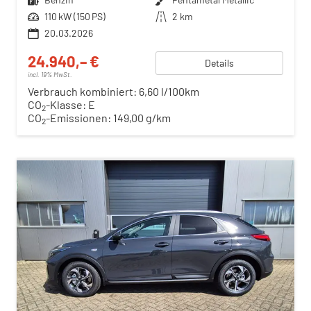
Leistung
110 kW (150 PS)
Kilometerstand
2 km
20.03.2026
24.940,– €
Details
incl. 19% MwSt.
Verbrauch kombiniert:
6,60 l/100km
CO
-Klasse:
E
2
CO
-Emissionen:
149,00 g/km
2