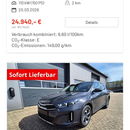
Leistung
110 kW (150 PS)
Kilometerstand
2 km
20.03.2026
24.940,– €
Details
incl. 19% MwSt.
Verbrauch kombiniert:
6,60 l/100km
CO
-Klasse:
E
2
CO
-Emissionen:
149,00 g/km
2