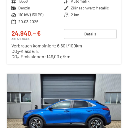
Fahrzeugnr.
16558
Getriebe
Automatik
Kraftstoff
Benzin
Außenfarbe
Zilinaschwarz Metallic
Leistung
110 kW (150 PS)
Kilometerstand
2 km
20.03.2026
24.940,– €
Details
incl. 19% MwSt.
Verbrauch kombiniert:
6,60 l/100km
CO
-Klasse:
E
2
CO
-Emissionen:
149,00 g/km
2