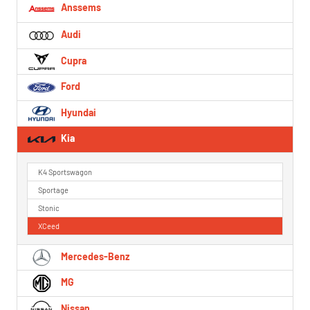
Anssems
Audi
Cupra
Ford
Hyundai
Kia
K4 Sportswagon
Sportage
Stonic
XCeed
Mercedes-Benz
MG
Nissan