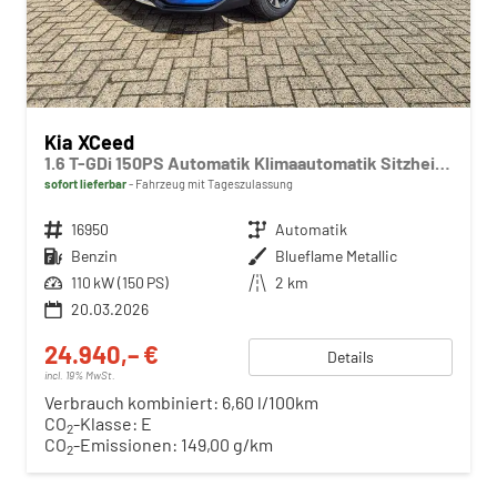
Kia XCeed
1.6 T-GDi 150PS Automatik Klimaautomatik Sitzheizung Lenkradheizung Navi PDC Rückf.Kamera abged.Scheiben Apple CarPlay Android Auto
sofort lieferbar
Fahrzeug mit Tageszulassung
Fahrzeugnr.
16950
Getriebe
Automatik
Kraftstoff
Benzin
Außenfarbe
Blueflame Metallic
Leistung
110 kW (150 PS)
Kilometerstand
2 km
20.03.2026
24.940,– €
Details
incl. 19% MwSt.
Verbrauch kombiniert:
6,60 l/100km
CO
-Klasse:
E
2
CO
-Emissionen:
149,00 g/km
2