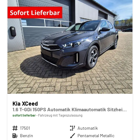
Kia XCeed
1.6 T-GDi 150PS Automatik Klimaautomatik Sitzheizung Lenkradheizung Navi PDC Rückf.Kamera abged.Scheiben Apple CarPlay Android Auto
sofort lieferbar
Fahrzeug mit Tageszulassung
Fahrzeugnr.
17501
Getriebe
Automatik
Kraftstoff
Benzin
Außenfarbe
Pentametal Metallic