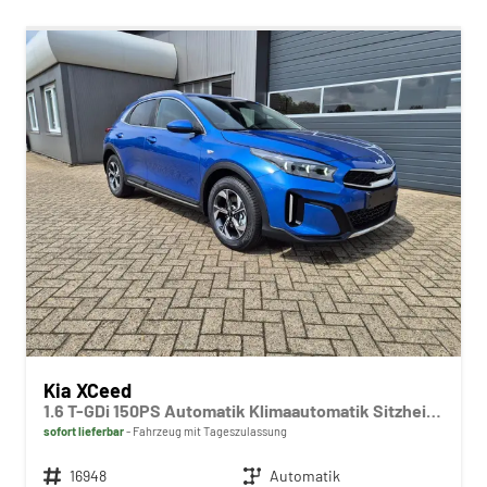
Kia XCeed
1.6 T-GDi 150PS Automatik Klimaautomatik Sitzheizung Lenkradheizung Navi PDC Rückf.Kamera abged.Scheiben Apple CarPlay Android Auto
sofort lieferbar
Fahrzeug mit Tageszulassung
Fahrzeugnr.
16948
Getriebe
Automatik