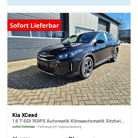
Kia XCeed
1.6 T-GDi 150PS Automatik Klimaautomatik Sitzheizung Lenkradheizung Navi PDC Rückf.Kamera abged.Scheiben Apple CarPlay Android Auto
sofort lieferbar
Fahrzeug mit Tageszulassung