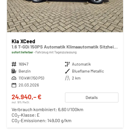
Kia XCeed
1.6 T-GDi 150PS Automatik Klimaautomatik Sitzheizung Lenkradheizung Navi PDC Rückf.Kamera abged.Scheiben Apple CarPlay Android Auto
sofort lieferbar
Fahrzeug mit Tageszulassung
Fahrzeugnr.
16947
Getriebe
Automatik
Kraftstoff
Benzin
Außenfarbe
Blueflame Metallic
Leistung
110 kW (150 PS)
Kilometerstand
2 km
20.03.2026
24.940,– €
Details
incl. 19% MwSt.
Verbrauch kombiniert:
6,60 l/100km
CO
-Klasse:
E
2
CO
-Emissionen:
149,00 g/km
2