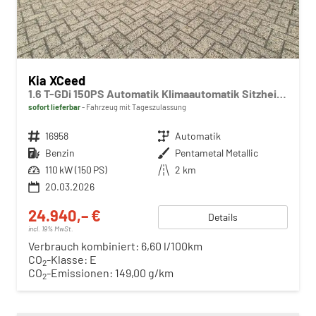
Kia XCeed
1.6 T-GDi 150PS Automatik Klimaautomatik Sitzheizung Lenkradheizung Navi PDC Rückf.Kamera abged.Scheiben Apple CarPlay Android Auto
sofort lieferbar
Fahrzeug mit Tageszulassung
Fahrzeugnr.
16958
Getriebe
Automatik
Kraftstoff
Benzin
Außenfarbe
Pentametal Metallic
Leistung
110 kW (150 PS)
Kilometerstand
2 km
20.03.2026
24.940,– €
Details
incl. 19% MwSt.
Verbrauch kombiniert:
6,60 l/100km
CO
-Klasse:
E
2
CO
-Emissionen:
149,00 g/km
2