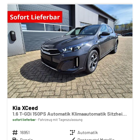
Kia XCeed
1.6 T-GDi 150PS Automatik Klimaautomatik Sitzheizung Lenkradheizung Navi PDC Rückf.Kamera abged.Scheiben Apple CarPlay Android Auto
sofort lieferbar
Fahrzeug mit Tageszulassung
Fahrzeugnr.
16951
Getriebe
Automatik
Kraftstoff
Benzin
Außenfarbe
Pentametal Metallic