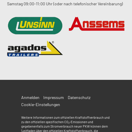
Samstag 09:00-11:00 Uhr (oder nach telefonischer Vereinbarung)
Anmelden
Impressum
Datenschutz
Cookie-Einstellungen
Weitere Informationen zum offiziellen Kraftstoffverbrauch und
zu den offiziellen spezifischen CO
-Emissionen und
2
gegebenenfalls zum Stromverbrauch neuer PKW können dem
'Leitfaden über den offiziellen Kraftstoffverbrauch, die