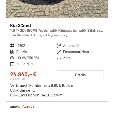
Kia XCeed
1.6 T-GDi 150PS Automatik Klimaautomatik Sitzheizung Lenkradheizung Navi PDC Rückf.Kamera abged.Scheiben Apple CarPlay Android Auto
sofort lieferbar
Fahrzeug mit Tageszulassung
Fahrzeugnr.
17502
Getriebe
Automatik
Kraftstoff
Benzin
Außenfarbe
Pentametal Metallic
Leistung
110 kW (150 PS)
Kilometerstand
2 km
20.03.2026
24.940,– €
Details
incl. 19% MwSt.
Verbrauch kombiniert:
6,60 l/100km
CO
-Klasse:
E
2
CO
-Emissionen:
149,00 g/km
2
Agados